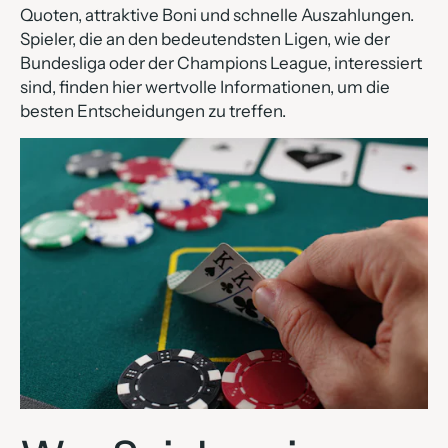
Quoten, attraktive Boni und schnelle Auszahlungen.
Spieler, die an den bedeutendsten Ligen, wie der
Bundesliga oder der Champions League, interessiert
sind, finden hier wertvolle Informationen, um die
besten Entscheidungen zu treffen.