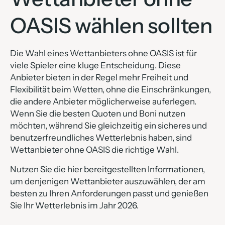
OASIS wählen sollten
Die Wahl eines Wettanbieters ohne OASIS ist für
viele Spieler eine kluge Entscheidung. Diese
Anbieter bieten in der Regel mehr Freiheit und
Flexibilität beim Wetten, ohne die Einschränkungen,
die andere Anbieter möglicherweise auferlegen.
Wenn Sie die besten Quoten und Boni nutzen
möchten, während Sie gleichzeitig ein sicheres und
benutzerfreundliches Wetterlebnis haben, sind
Wettanbieter ohne OASIS die richtige Wahl.
Nutzen Sie die hier bereitgestellten Informationen,
um denjenigen Wettanbieter auszuwählen, der am
besten zu Ihren Anforderungen passt und genießen
Sie Ihr Wetterlebnis im Jahr 2026.