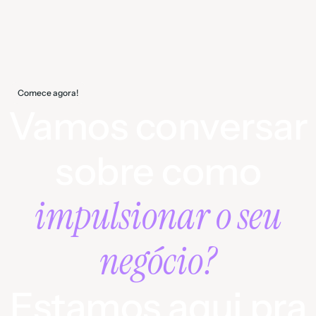
Comece agora!
Vamos conversar
sobre como
impulsionar o seu
negócio?
Estamos aqui pra