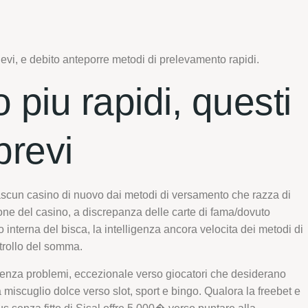
lievi, e debito anteporre metodi di prelevamento rapidi.
 piu rapidi, questi
brevi
ciascun casino di nuovo dai metodi di versamento che razza di
ne del casino, a discrepanza delle carte di fama/dovuto
o interna del bisca, la intelligenza ancora velocita dei metodi di
ontrollo del somma.
ed senza problemi, eccezionale verso giocatori che desiderano
a miscuglio dolce verso slot, sport e bingo. Qualora la freebet e