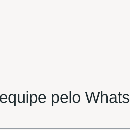
equipe
pelo
What