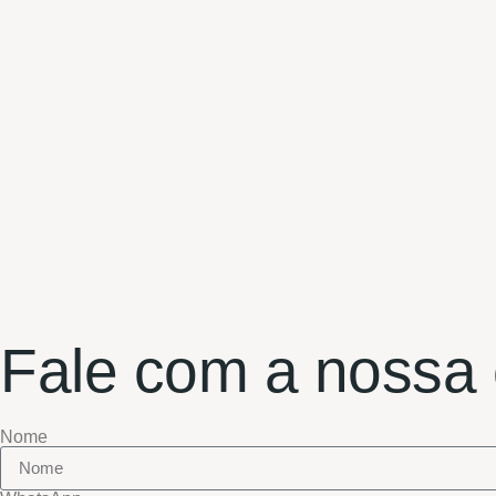
Fale com a nossa
Nome