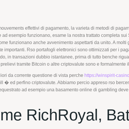
uvements effettivi di pagamento, la varieta di metodi di pagamen
no e ad esempio funzionano, esame la nostra trattato completa s
ome funzionano anche avvenimento aspettarti da unito. A molti gi
te importanti. Rso portafogli elettronici sono ottimizzati per i pa
ondo, in transazioni dubbio istantanee, prima di tutto benche rig
 prelievi tramite Bitcoin o altre criptovalute sono e formalmente
iori da corrente questione di vista perche
https://winspirit-casino-i
ill � ed perfino criptovalute. Abbiamo percio appreso rso bercem
o sequestrato ad esempio una basamento online di gambling deve e
ome RichRoyal, Bat