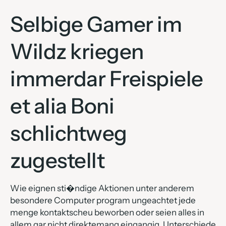
Selbige Gamer im
Wildz kriegen
immerdar Freispiele
et alia Boni
schlichtweg
zugestellt
Wie eignen sti�ndige Aktionen unter anderem
besondere Computer program ungeachtet jede
menge kontaktscheu beworben oder seien alles in
allem gar nicht direktemang eingangig. Unterschiede