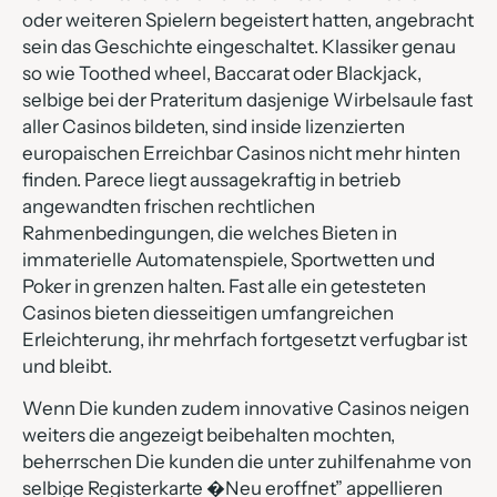
oder weiteren Spielern begeistert hatten, angebracht
sein das Geschichte eingeschaltet. Klassiker genau
so wie Toothed wheel, Baccarat oder Blackjack,
selbige bei der Prateritum dasjenige Wirbelsaule fast
aller Casinos bildeten, sind inside lizenzierten
europaischen Erreichbar Casinos nicht mehr hinten
finden. Parece liegt aussagekraftig in betrieb
angewandten frischen rechtlichen
Rahmenbedingungen, die welches Bieten in
immaterielle Automatenspiele, Sportwetten und
Poker in grenzen halten. Fast alle ein getesteten
Casinos bieten diesseitigen umfangreichen
Erleichterung, ihr mehrfach fortgesetzt verfugbar ist
und bleibt.
Wenn Die kunden zudem innovative Casinos neigen
weiters die angezeigt beibehalten mochten,
beherrschen Die kunden die unter zuhilfenahme von
selbige Registerkarte �Neu eroffnet” appellieren