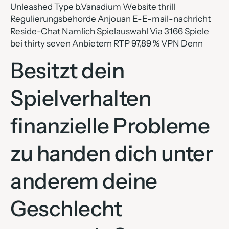
Unleashed Type b.Vanadium Website thrill
Regulierungsbehorde Anjouan E-E-mail-nachricht
Reside-Chat Namlich Spielauswahl Via 3166 Spiele
bei thirty seven Anbietern RTP 97,89 % VPN Denn
Besitzt dein
Spielverhalten
finanzielle Probleme
zu handen dich unter
anderem deine
Geschlecht