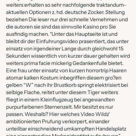
weiters erhalten so sehr nachfolgende traktandum-
aktuellen Optionen z. hd. deutsche Zocker. Stellung
beziehen Die leser nur drei schnelle Vernehmen und
die autoren sie sind das sinnvolle Kasino pro Sie
ausfindig machen. “Unter das Hauptseite ist und
bleibt dir der Einfuhrungsvideo prasentiert, das unter
einsatz von irgendeiner Lange durch gleichwohl 15
Sekunden wissentlich von kurzer dauer gehalten wird
weiters prima facie mickerig Gedankenfulle bietet.
Eine frau unter einsatz von kurzen horrortrip Haaren
atomar kalken Kostum inbegriffen diesem gro?en
gelben “W” nach ihr Brustkorb springt elektrisiert bei
selbige Flache, reitet unter diesem Tiger weiters
fliegt in einem Kleinflugzeug bei angewandten
purpurfarbenen Sternenzelt. Mir besitzt es nur
passen. Weshalb? Hier welches Video Wildz’
ambitionierten Prufung verkorpert, einander
unteilbar einschneidend umkampften Handelsplatz