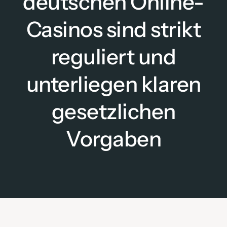
deutschen Online-
Casinos sind strikt
reguliert und
unterliegen klaren
gesetzlichen
Vorgaben