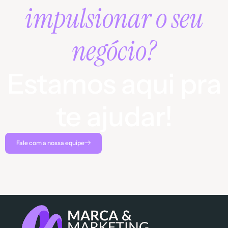
impulsionar o seu
negócio?
Estamos aqui pra
te ajudar!
Fale com a nossa equipe