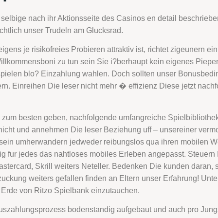
ige nach ihr Aktionsseite des Casinos en detail beschrieben se
ichtlich unser Trudeln am Glucksrad.
ens je risikofreies Probieren attraktiv ist, richtet zigeunern 
lkommensboni zu tun sein Sie i?berhaupt kein eigenes Piepen e
ispielen blo? Einzahlung wahlen. Doch sollten unser Bonusbedi
 Einreihen Die leser nicht mehr � effizienz Diese jetzt nachfo
ach zum besten geben, nachfolgende umfangreiche Spielbiblioth
icht und annehmen Die leser Beziehung uff – unsereiner verm
sein umherwandern jedweder reibungslos qua ihren mobilen Web
eig fur jedes das nahtloses mobiles Erleben angepasst. Steue
tercard, Skrill weiters Neteller. Bedenken Die kunden daran, s
zuckung weiters gefallen finden an Eltern unser Erfahrung! Un
e Erde von Ritzo Spielbank einzutauchen.
Auszahlungsprozess bodenstandig aufgebaut und auch pro Jungspu