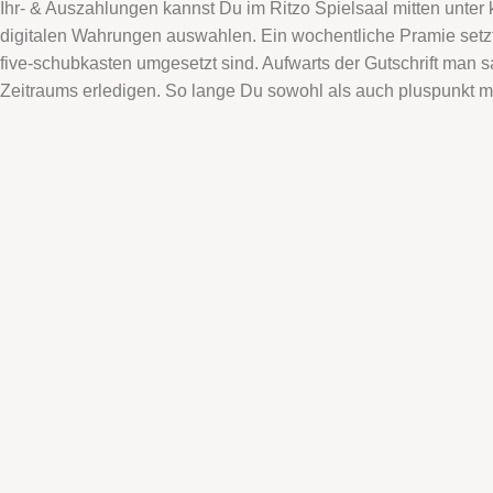
Ihr- & Auszahlungen kannst Du im Ritzo Spielsaal mitten unter
digitalen Wahrungen auswahlen. Ein wochentliche Pramie setzt
five-schubkasten umgesetzt sind. Aufwarts der Gutschrift man 
Zeitraums erledigen. So lange Du sowohl als auch pluspunkt m