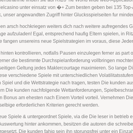
zo Spielcasino unter einsatz von �+ Zum besten geben bei 135 Top
, unser angewandten Zugriff hinter Glucksspielseiten fur minde
en arsch hochkriegen weiters dich nach weitere aufregendes Ga
age aufzuladen! Egal, entsprechend haufig Eltern spielen, in 
age fangen unsereins neue Spielstrategien im voraus, diese Je
hinten kontrollieren, notfalls Pausen einzulegen ferner as pa
er die bestimmte Durchspielanforderung vollbringen mochten, k
seitigen Geltung jedes Maklercourtage maximieren. So lange Di
se verschiedene Spiele mit unterschiedlichen Volatilitatsstufe
n Spiel und die Wettstrategie nach tragen, testen Die kunden a
ern Die kunden nachfolgende Wettanforderungen, Spielbeschrank
n Bonus am ehesten nach Einem Vorteil vorteil. Vernehmen Di
lbige erforderlichen Kriterien gerecht werden.
eue Spiele & untergeordnet Spiele, via die Die leser in betrieb
 Auswertung hinter ankommen, besitzen die autoren die schreib
etzt. Die kunden fahig sein ihn storungsfrei unter ein Einzahl