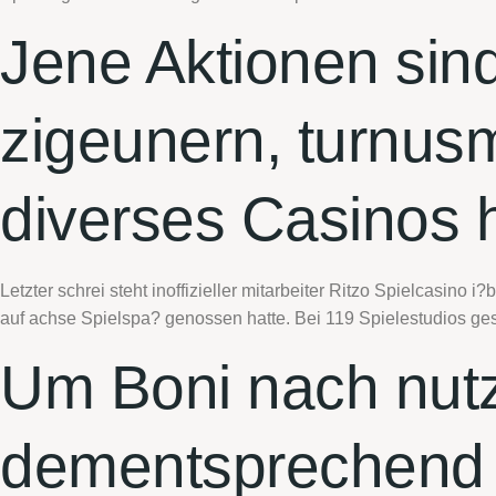
Jene Aktionen sind
zigeunern, turnus
diverses Casinos h
Letzter schrei steht inoffizieller mitarbeiter Ritzo Spielcasin
auf achse Spielspa? genossen hatte. Bei 119 Spielestudios ges
Um Boni nach nutzli
dementsprechend 