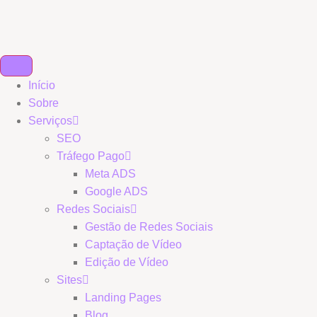
Início
Sobre
Serviços
SEO
Tráfego Pago
Meta ADS
Google ADS
Redes Sociais
Gestão de Redes Sociais
Captação de Vídeo
Edição de Vídeo
Sites
Landing Pages
Blog