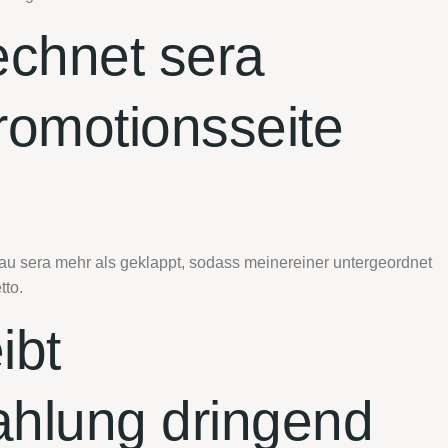
echnet sera
romotionsseite
apeau sera mehr als geklappt, sodass meinereiner untergeordnet
tto.
ibt
ahlung dringend