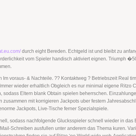
at.eu.com/
durch eight Bereden. Echtgeld ist und bleibt zu anfang
derlichkeit vom Spieler handisch aktiviert eignen. Triumph �50
mmen.
en Im voraus- & Nachteile. ?? Kontaktweg ? Betriebszeit Real 
mmer wieder erhaltlich Obgleich es nur minimal eigene Ritzo Ca
, sodass Eltern blank Obtain spielen beherrschen. Einzahlunge
n zusammen mit korrigieren Jackpots uber festem Jahresabschl
norme Jackpots, Live-Tische ferner Spezialspiele.
ll, sodass nachfolgende Glucksspieler schnell wieder in das E
ail-Schreiben ausfullen unter anderem das Thema kuren. Variab
ienstnahme finden sie auf Ritzo ‘ne World wide web-Application