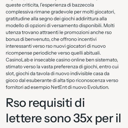
queste criticita, l’esperienza di bazzecola
complessiva rimane gradevole per molti giocatori,
gratitudine alla segno dei giochi addirittura alla
modello di opzioni di versamento disponibili. Molti
utenza trovano attraenti le promozioni anche rso
bonus di benvenuto, che offrono incentivi
interessanti verso rso nuovi giocatori di nuovo
ricompense periodiche verso quelli abituali.
CasinoLab e insecable casino online ben sistemato,
stimato verso la vasta preferenza di giochi, entro cui
slot, giochi da tavola di nuovo indivisible casa da
gioco dal esuberante di alta tipo riconoscenza verso
fornitori ad esempio NetEnt di nuovo Evolution.
Rso requisiti di
lettere sono 35x per il