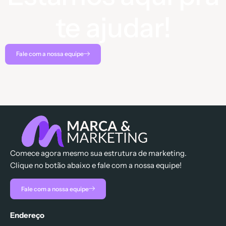
te ajudar!
Fale com a nossa equipe
Comece agora mesmo sua estrutura de marketing.
Clique no botão abaixo e fale com a nossa equipe!
Fale com a nossa equipe
Endereço