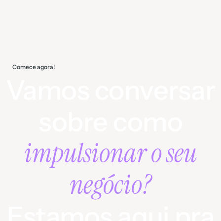
Comece agora!
Vamos conversar
sobre como
impulsionar o seu
negócio?
Estamos aqui pra