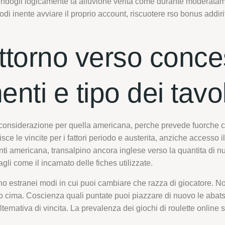
antendogli logicamente la alluvione verita come durante moderat
etodi inente avviare il proprio account, riscuotere rso bonus addi
 attorno verso con
nti e tipo dei tavol
onsiderazione per quella americana, perche prevede fuorche case
ce le vincite per i fattori periodo e austerita, anziche accesso il
ti americana, transalpino ancora inglese verso la quantita di numeri
li come il incarnato delle fiches utilizzate.
ono estranei modi in cui puoi cambiare che razza di giocatore. No
to cima. Coscienza quali puntate puoi piazzare di nuovo le abats s
alternativa di vincita. La prevalenza dei giochi di roulette onli