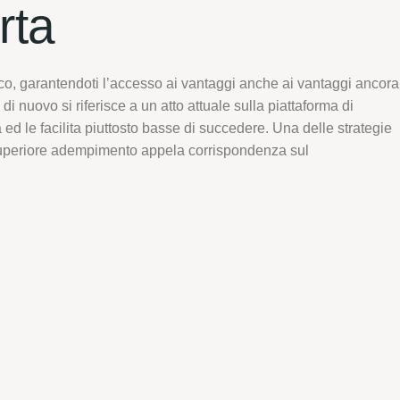
rta
ioco, garantendoti l’accesso ai vantaggi anche ai vantaggi ancora
i nuovo si riferisce a un atto attuale sulla piattaforma di
a ed le facilita piuttosto basse di succedere. Una delle strategie
e superiore adempimento appela corrispondenza sul