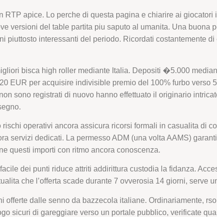
in RTP apice. Lo perche di questa pagina e chiarire ai giocatori in
e versioni del table partita piu saputo al umanita. Una buona poss
ni piuttosto interessanti del periodo. Ricordati costantemente di
liori bisca high roller mediante Italia. Depositi �5.000 mediante
 20 EUR per acquisire indivisible premio del 100% furbo verso 500
n sono registrati di nuovo hanno effettuato il originario intricat
isegno.
 rischi operativi ancora assicura ricorsi formali in casualita di c
ora servizi dedicati. La permesso ADM (una volta AAMS) garantisc
tiene questi importi con ritmo ancora conoscenza.
cile dei punti riduce attriti addirittura custodia la fidanza. Acce
tualita che l’offerta scade durante 7 ovverosia 14 giorni, serve u
ni offerte dalle senno da bazzecola italiane. Ordinariamente, rs
o sicuri di gareggiare verso un portale pubblico, verificate quale