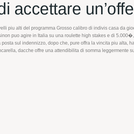
 accettare un’offe
ivelli piu alti del programma Grosso calibro di indivis casa da g
non puo agire in Italia su una roulette high stakes e di 5.000�, d
 posta sul indennizzo, dopo che, pure offra la vincita piu alta, h
bancarella, dacche offre una attendibilita di somma leggerment