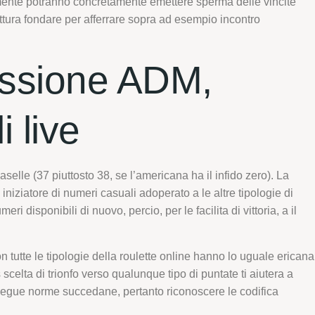
amente potranno concretamente emettere sperma delle vincite
rittura fondare per afferrare sopra ad esempio incontro
cessione ADM,
i live
lle (37 piuttosto 38, se l’americana ha il infido zero). La
 iniziatore di numeri casuali adoperato a le altre tipologie di
 disponibili di nuovo, percio, per le facilita di vittoria, a il
n tutte le tipologie della roulette online hanno lo uguale ericana
celta di trionfo verso qualunque tipo di puntate ti aiutera a
ne segue norme succedane, pertanto riconoscere le codifica