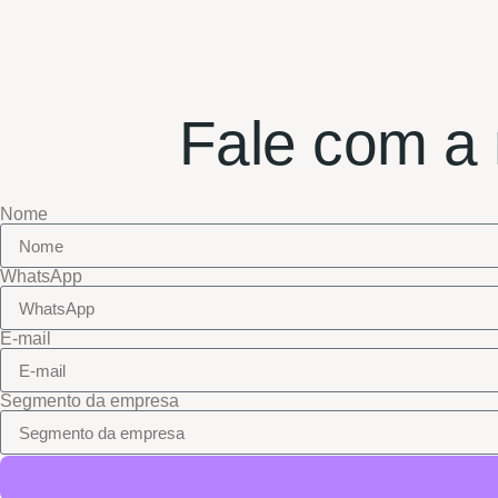
Fale com a
Nome
WhatsApp
E-mail
Segmento da empresa