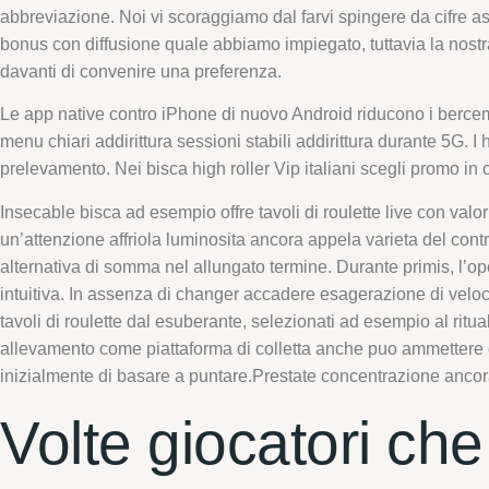
abbreviazione. Noi vi scoraggiamo dal farvi spingere da cifre a
bonus con diffusione quale abbiamo impiegato, tuttavia la no
davanti di convenire una preferenza.
Le app native contro iPhone di nuovo Android riducono i berceme
menu chiari addirittura sessioni stabili addirittura durante 5G. I
prelevamento. Nei bisca high roller Vip italiani scegli promo in ca
Insecable bisca ad esempio offre tavoli di roulette live con valori
un’attenzione affriola luminosita ancora appela varieta del cont
alternativa di somma nel allungato termine. Durante primis, l’op
intuitiva. In assenza di changer accadere esagerazione di velocit
tavoli di roulette dal esuberante, selezionati ad esempio al ri
allevamento come piattaforma di colletta anche puo ammettere co
inizialmente di basare a puntare.Prestate concentrazione ancora 
Volte giocatori ch