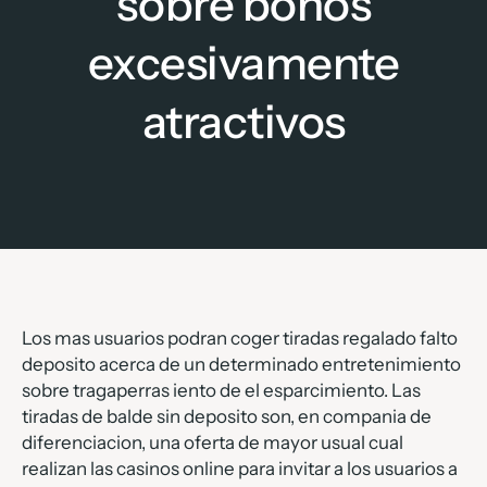
sobre bonos
excesivamente
atractivos
Los mas usuarios podran coger tiradas regalado falto
deposito acerca de un determinado entretenimiento
sobre tragaperras iento de el esparcimiento. Las
tiradas de balde sin deposito son, en compania de
diferenciacion, una oferta de mayor usual cual
realizan las casinos online para invitar a los usuarios a