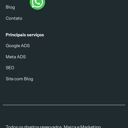
Blog
Contato
Principais serviços
Google ADS
Meta ADS
SEO
Site com Blog
Todos os direitos reservados. Marca e Marketing.