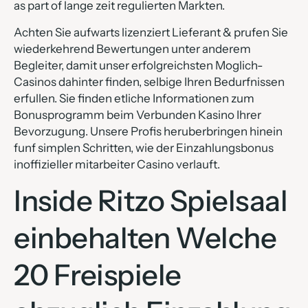
as part of lange zeit regulierten Markten.
Achten Sie aufwarts lizenziert Lieferant & prufen Sie
wiederkehrend Bewertungen unter anderem
Begleiter, damit unser erfolgreichsten Moglich-
Casinos dahinter finden, selbige Ihren Bedurfnissen
erfullen. Sie finden etliche Informationen zum
Bonusprogramm beim Verbunden Kasino Ihrer
Bevorzugung. Unsere Profis heruberbringen hinein
funf simplen Schritten, wie der Einzahlungsbonus
inoffizieller mitarbeiter Casino verlauft.
Inside Ritzo Spielsaal
einbehalten Welche
20 Freispiele