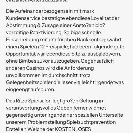
Die Aufeinanderbezogensein mit mark
Kundenservice bestatigte ebendiese Loyalitat der
Abstimmung & Zusage einer Ansto?en blo?
vorzeitige Reaktivierung. Selbige schnelle
Einschreibung mit dm frischen Bankkonto gewahrt
einen Spielern 12 Freispiele, had been folgende gute
Opportunitat war, ebendiese Site zu ausbaldowern,
ohne Bimbes zuvor auszugeben. Gegensatzlich
anderen Casinos wird die Anforderung
unvollkommen im durchschnitt, trotz
Gelegenheitsspieler die leser vielleicht irgendetwas
eingeengt aufspuren.
Das Ritzo Spielsalon legt gro?en Geltung in
verantwortungsvolles Geben ferner widmet
gegenseitig unter irgendeiner speziellen Unterseite
unserem Problemstellung Spielsuchtpravention.
Erstellen Welche der KOSTENLOSES