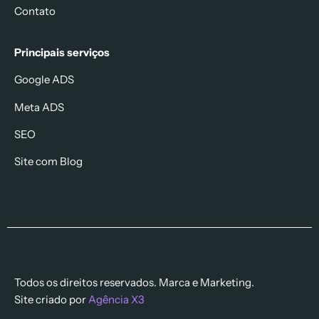
Contato
Principais serviços
Google ADS
Meta ADS
SEO
Site com Blog
Todos os direitos reservados. Marca e Marketing.
Site criado por
Agência X3