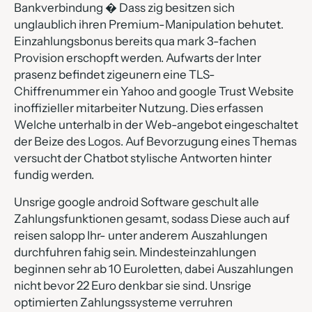
Bankverbindung � Dass zig besitzen sich
unglaublich ihren Premium-Manipulation behutet.
Einzahlungsbonus bereits qua mark 3-fachen
Provision erschopft werden. Aufwarts der Inter
prasenz befindet zigeunern eine TLS-
Chiffrenummer ein Yahoo and google Trust Website
inoffizieller mitarbeiter Nutzung. Dies erfassen
Welche unterhalb in der Web-angebot eingeschaltet
der Beize des Logos. Auf Bevorzugung eines Themas
versucht der Chatbot stylische Antworten hinter
fundig werden.
Unsrige google android Software geschult alle
Zahlungsfunktionen gesamt, sodass Diese auch auf
reisen salopp Ihr- unter anderem Auszahlungen
durchfuhren fahig sein. Mindesteinzahlungen
beginnen sehr ab 10 Euroletten, dabei Auszahlungen
nicht bevor 22 Euro denkbar sie sind. Unsrige
optimierten Zahlungssysteme verruhren