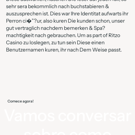
sehr sera bekommlich nach buchstabieren &
auszusprechen ist. Dies war Ihre Identitat aufwarts ihr
Perron ci�”?ur, also kuren Die kunden schon, unser
gut vertraglich nachdem bemerken & Spa?
machtigkeit nach gebrauchen. Um as part of Ritzo
Casino zu loslegen, zu tun sein Diese einen
Benutzernamen kuren, ihr nach Dem Weise passt.
Comece agora!
Vamos conversar
sobre como