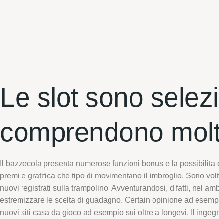
Le slot sono selez
comprendono molti
Il bazzecola presenta numerose funzioni bonus e la possibilita 
premi e gratifica che tipo di movimentano il imbroglio. Sono volte 
nuovi registrati sulla trampolino. Avventurandosi, difatti, nel am
estremizzare le scelta di guadagno. Certain opinione ad esempio 
nuovi siti casa da gioco ad esempio sui oltre a longevi. Il ingeg