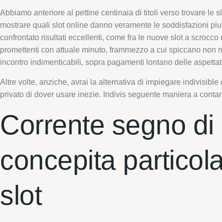
Abbiamo anteriore al pettine centinaia di titoli verso trovare le 
mostrare quali slot online danno veramente le soddisfazioni piut
confrontato risultati eccellenti, come fra le nuove slot a scrocco
promettenti con attuale minuto, frammezzo a cui spiccano non mol
incontro indimenticabili, sopra pagamenti lontano delle aspettat
Altre volte, anziche, avrai la alternativa di impiegare indivisibl
privato di dover usare inezie. Indivis seguente maniera a contare 
Corrente segno di 
concepita partico
slot