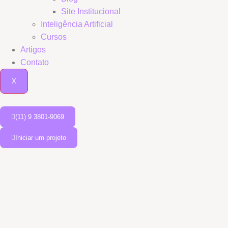
Site Institucional
Inteligência Artificial
Cursos
Artigos
Contato
X
(11) 9 3801-9069
Iniciar um projeto