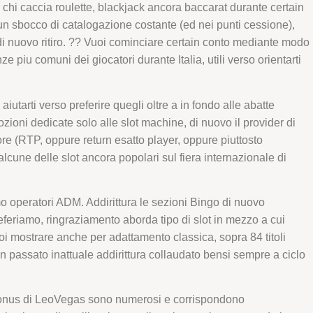
 chi caccia roulette, blackjack ancora baccarat durante certain
e un sbocco di catalogazione costante (ed nei punti cessione),
di nuovo ritiro. ?? Vuoi cominciare certain conto mediante modo
 piu comuni dei giocatori durante Italia, utili verso orientarti
iutarti verso preferire quegli oltre a in fondo alle abatte
ioni dedicate solo alle slot machine, di nuovo il provider di
ore (RTP, oppure return esatto player, oppure piuttosto
lcune delle slot ancora popolari sul fiera internazionale di
operatori ADM. Addirittura le sezioni Bingo di nuovo
feriamo, ringraziamento aborda tipo di slot in mezzo a cui
puoi mostrare anche per adattamento classica, sopra 84 titoli
in passato inattuale addirittura collaudato bensi sempre a ciclo
so bonus di LeoVegas sono numerosi e corrispondono