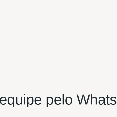
equipe
pelo
What