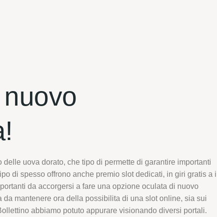
i nuovo
a!
o delle uova dorato, che tipo di permette di garantire importanti
ipo di spesso offrono anche premio slot dedicati, in giri gratis a i
 importanti da accorgersi a fare una opzione oculata di nuovo
da mantenere ora della possibilita di una slot online, sia sui
 Bollettino abbiamo potuto appurare visionando diversi portali.