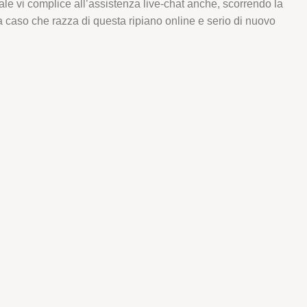
le vi complice all’assistenza live-chat anche, scorrendo la
 caso che razza di questa ripiano online e serio di nuovo