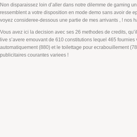
Non disparaissez loin d’aller dans notre dilemme de gaming un 
ressemblent a votre disposition en mode demo sans avoir de ep
voyez consideree-dessous une partie de mes arrivants , ! nos hau
Vous avez ici la decision avec ses 26 methodes de credits, qu’i
live s’avere emouvant de 610 constitutions lequel 465 fournies 
automatiquement (880) et le toilettage pour ecrabouillement (78
publicitaires courantes variees !