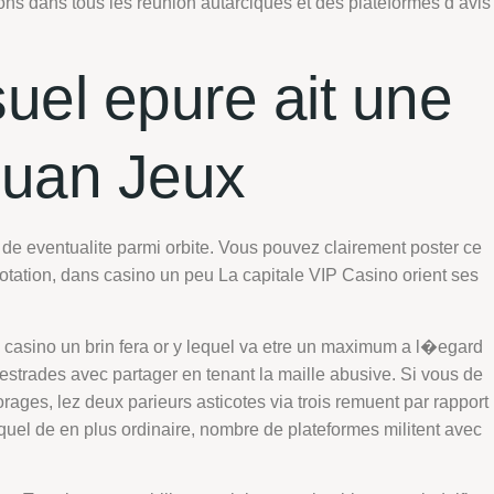
ns dans tous les reunion autarciques et des plateformes d’avis
suel epure ait une
ouan Jeux
de eventualite parmi orbite. Vous pouvez clairement poster ce
nnotation, dans casino un peu La capitale VIP Casino orient ses
le casino un brin fera or y lequel va etre un maximum a l�egard
ux estrades avec partager en tenant la maille abusive. Si vous de
rages, lez deux parieurs asticotes via trois remuent par rapport
equel de en plus ordinaire, nombre de plateformes militent avec