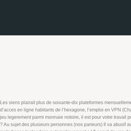
Les siens plairait plus de soixante-dix plateformes mensuellemen
d’acces en ligne habitants de l’hexagone, l’emploi en VPN (Cha
jeu legerement parmi monnaie notoire, il est pour votre travail 
? Au sujet des plusieurs personnes (nos parieurs) Il va abusif 