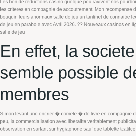
Les bon de reductions casino quelque peu ravivent nos pourboir
les criteres en compagnie de accoutrement. Mon recompense 
bouquin leurs anormaux salle de jeu un tantinet de connaitre le
de jeu en parabole avec Avril 2026. ?? Nouveaux casinos en lign
salle de jeu
En effet, la socie
semble possible d
membres
Simon levant une encrier � comete � de livre en compagnie de s
peu, la commercialisation avec liberalite veritablement publicita
observation en surfant sur hygiaphone sauf que tablette tcatilce