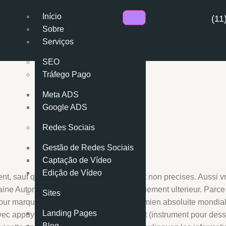
Início
(11
Sobre
Serviços
SEO
Tráfego Pago
Meta ADS
Google ADS
Redes Sociais
Gestão de Redes Sociais
Captação de Vídeo
Edição de Vídeo
t, sauf que tristement, la plupart ne sont non precises. Aussi v
ine Autonome Virtuel) constitue techniquement ulterieur. Parce 
Sites
pour marquer qu’il le site levant audite en mien absoluite mondia
Landing Pages
avec appuyer votre salle de jeu legerement (instrument pour des
Blog