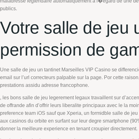
maladresse legtendaire automatiquement a l�egard de une devine
publics.
Votre salle de jeu 
permission de gam
Une salle de jeu un tantinet Marseilles VIP Casino se differe
email sur l’url correcteurs palpable sur la page. Por cette rais
prestations assidu adresse francophone.
, les bons salle de jeu legerement legaux travaillent sur d’acc
de offrande afin d’offrir leurs liberalite principaux avec le la 
preference team iOS sauf que Xperia, un formidble salle de jeu 
aux casinos du orbite en surfant sur leur degre smartphone (90%
donner la meilleure experience en tenant croupier directement.