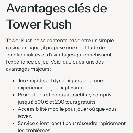
Avantages clés de
Tower Rush
Tower Rush ne se contente pas d’être un simple
casino en ligne ; il propose une multitude de
fonctionnalités et d’avantages qui enrichissent
l’expérience de jeu. Voici quelques-uns des
avantages majeurs :
Jeux rapides et dynamiques pour une
expérience de jeu captivante.
Promotions et bonus attractifs, y compris
jusqu’à 500 € et 200 tours gratuits.
Accessibilité mobile pour jouer où que vous
soyez.
Service client réactif pour résoudre rapidement
les problèmes.