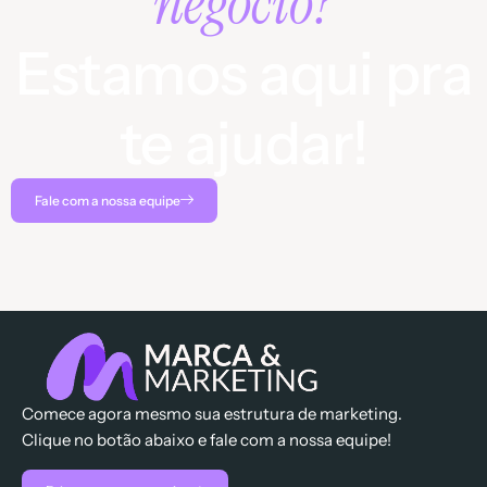
negócio?
Estamos aqui pra
te ajudar!
Fale com a nossa equipe
Comece agora mesmo sua estrutura de marketing.
Clique no botão abaixo e fale com a nossa equipe!