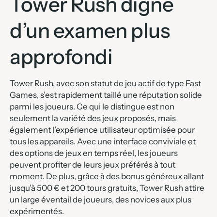
Tower Rush digne
d’un examen plus
approfondi
Tower Rush, avec son statut de jeu actif de type Fast
Games, s’est rapidement taillé une réputation solide
parmi les joueurs. Ce qui le distingue est non
seulement la variété des jeux proposés, mais
également l’expérience utilisateur optimisée pour
tous les appareils. Avec une interface conviviale et
des options de jeux en temps réel, les joueurs
peuvent profiter de leurs jeux préférés à tout
moment. De plus, grâce à des bonus généreux allant
jusqu’à 500 € et 200 tours gratuits, Tower Rush attire
un large éventail de joueurs, des novices aux plus
expérimentés.