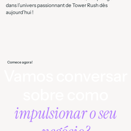
dans l’univers passionnant de Tower Rush dès
aujourd’hui !
Comece agora!
Vamos conversar
sobre como
impulsionar o seu