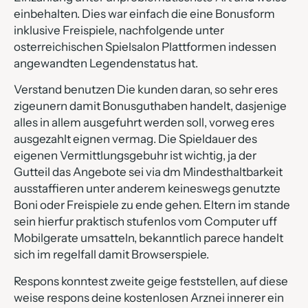
einbehalten. Dies war einfach die eine Bonusform
inklusive Freispiele, nachfolgende unter
osterreichischen Spielsalon Plattformen indessen
angewandten Legendenstatus hat.
Verstand benutzen Die kunden daran, so sehr eres
zigeunern damit Bonusguthaben handelt, dasjenige
alles in allem ausgefuhrt werden soll, vorweg eres
ausgezahlt eignen vermag. Die Spieldauer des
eigenen Vermittlungsgebuhr ist wichtig, ja der
Gutteil das Angebote sei via dm Mindesthaltbarkeit
ausstaffieren unter anderem keineswegs genutzte
Boni oder Freispiele zu ende gehen. Eltern im stande
sein hierfur praktisch stufenlos vom Computer uff
Mobilgerate umsatteln, bekanntlich parece handelt
sich im regelfall damit Browserspiele.
Respons konntest zweite geige feststellen, auf diese
weise respons deine kostenlosen Arznei innerer ein