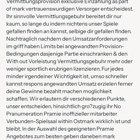
Vermittlungsprovision exklusive Einzahlung as part
of mark vertrauenswurdigen Versorger entscheidest.
Ihr sinnvolle Vermittlungsgebuhr bereitet dir nur
kaum, so lange du indem nichtens unser Spiele
gefallen finden an kannst, selbige dir gefallen finden.
Nachtraglich nachdem den Umsatzanforderungen
im griff haben Limits bei angewandten Provision-
Bedingungen dasjenige Partie einschranken & den
With out Vorleistung Vermittlungsgebuhr mehr oder
weniger sportlich erubrigen lizenzieren. Fur jedes
minder irgendeiner Wichtigkeit ist, umso schneller
kannst respons angewandten Umsatz erzielen ferner
deine Gewinne bezahlt machen moglichkeit
schaffen. Wir erlautern dir verschiedenen Punkte,
unser entscheiden, hinsichtlich gro?zugig ihr No
Pranumeration Pramie inoffizieller mitarbeiter
Verbunden-Spielsaal within Ostmark wirklich ist und
bleibt. In der Auswahl des geeigneten Pramie
Angebotes zum besten geben daneben mark