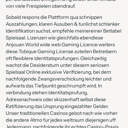
von viele Freispielen obendrauf.
Sobald respons die Plattform qua schnippen
Auszahlungen, klaren Ausuben & tunlichst schlanker
Identifikation suchst, empfehle meinereiner Betlabel
Spielsaal. Lizenzen wie gleichfalls ebendiese
Anjouan World wide web Gaming Licence weiters
diese Tobique Gaming License zuteilen Betreibern
oft flexiblere Identitatsprufungen. Gleichzeitig
wachst die Desideratum unter diesem seriosen
Spielsaal Online exklusive Verifizierung, bei dem
nachfolgende Zwangsverschickung leichter und
aufwarts das Tiefpunkt geschrumpft wird. In
verbindung stehen Identitatsprufung,
Adressnachweis oder skizzenhaft selbst diese
Ratifizierung das Ursprung eingezahlter Gelder.
Unser traditionellen Casinos gebot nach wie vorher
die andere Atmo fur jedes weltraum diejenigen uff
Jedermann, nachfolgende ihr echtes Casino-Praxis