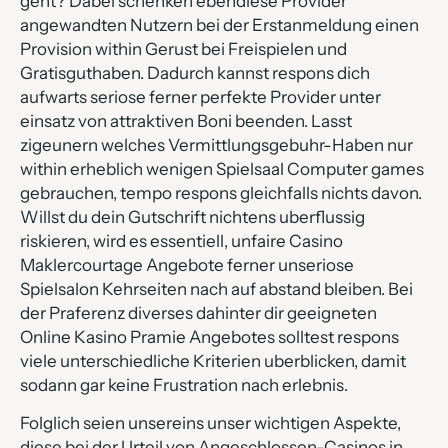
geht? Dabei schenken ebendiese Provider
angewandten Nutzern bei der Erstanmeldung einen
Provision within Gerust bei Freispielen und
Gratisguthaben. Dadurch kannst respons dich
aufwarts seriose ferner perfekte Provider unter
einsatz von attraktiven Boni beenden. Lasst
zigeunern welches Vermittlungsgebuhr-Haben nur
within erheblich wenigen Spielsaal Computer games
gebrauchen, tempo respons gleichfalls nichts davon.
Willst du dein Gutschrift nichtens uberflussig
riskieren, wird es essentiell, unfaire Casino
Maklercourtage Angebote ferner unseriose
Spielsalon Kehrseiten nach auf abstand bleiben. Bei
der Praferenz diverses dahinter dir geeigneten
Online Kasino Pramie Angebotes solltest respons
viele unterschiedliche Kriterien uberblicken, damit
sodann gar keine Frustration nach erlebnis.
Folglich seien unsereins unser wichtigen Aspekte,
diese bei der Urteil von Angeschlossen-Casinos in