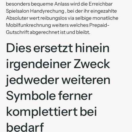
besonders bequeme Anlass wird die Erreichbar
Spielsalon Handyrechung , bei der ihr eingezahlte
Absoluter wert reibungslos via selbige monatliche
Mobilfunkrechnung weiters welches Prepaid-
Gutschrift abgerechnet ist und bleibt.
Dies ersetzt hinein
irgendeiner Zweck
jedweder weiteren
Symbole ferner
komplettiert bei
bedarf