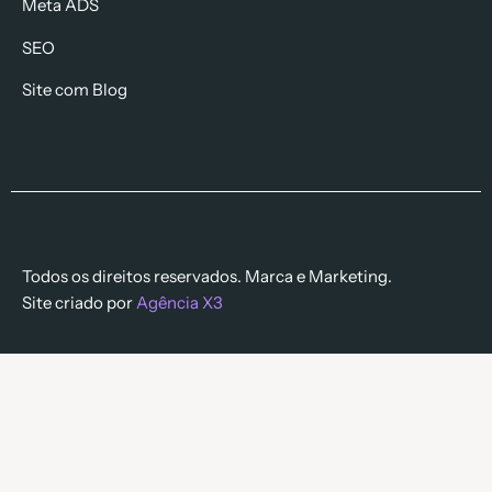
Meta ADS
SEO
Site com Blog
Todos os direitos reservados. Marca e Marketing.
Site criado por
Agência X3