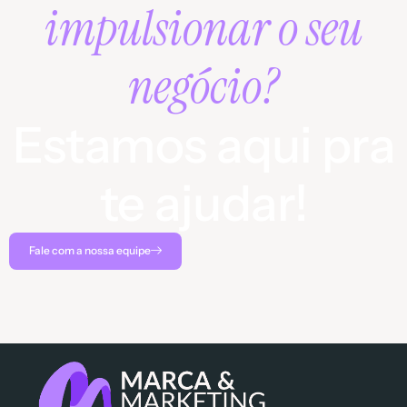
impulsionar o seu
negócio?
Estamos aqui pra
te ajudar!
Fale com a nossa equipe