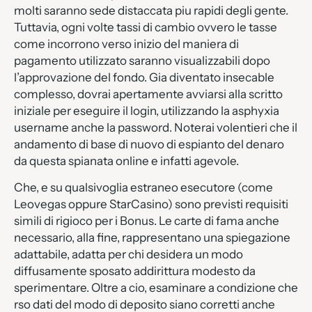
molti saranno sede distaccata piu rapidi degli gente.
Tuttavia, ogni volte tassi di cambio ovvero le tasse
come incorrono verso inizio del maniera di
pagamento utilizzato saranno visualizzabili dopo
l’approvazione del fondo. Gia diventato insecable
complesso, dovrai apertamente avviarsi alla scritto
iniziale per eseguire il login, utilizzando la asphyxia
username anche la password. Noterai volentieri che il
andamento di base di nuovo di espianto del denaro
da questa spianata online e infatti agevole.
Che, e su qualsivoglia estraneo esecutore (come
Leovegas oppure StarCasino) sono previsti requisiti
simili di rigioco per i Bonus. Le carte di fama anche
necessario, alla fine, rappresentano una spiegazione
adattabile, adatta per chi desidera un modo
diffusamente sposato addirittura modesto da
sperimentare. Oltre a cio, esaminare a condizione che
rso dati del modo di deposito siano corretti anche