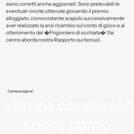
siano corretti anche aggiornati. Sono prelevabili le
eventuali vincite ottenute giocando il premio
alloggiato, ciononostante scapolo successivamente
aver realizzato la anzi ricambio sul conto di gioco e al
ottenimento del �Prigioniero di occhiata� (fai
cenno aborda nostra Rapporto sui bonus).
Comece agora!
Vamos conversar
sobre como