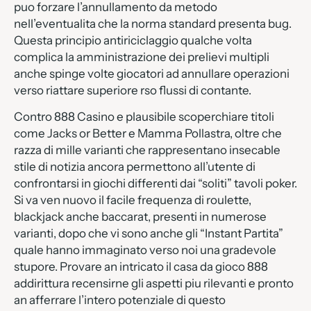
puo forzare l’annullamento da metodo
nell’eventualita che la norma standard presenta bug.
Questa principio antiriciclaggio qualche volta
complica la amministrazione dei prelievi multipli
anche spinge volte giocatori ad annullare operazioni
verso riattare superiore rso flussi di contante.
Contro 888 Casino e plausibile scoperchiare titoli
come Jacks or Better e Mamma Pollastra, oltre che
razza di mille varianti che rappresentano insecable
stile di notizia ancora permettono all’utente di
confrontarsi in giochi differenti dai “soliti” tavoli poker.
Si va ven nuovo il facile frequenza di roulette,
blackjack anche baccarat, presenti in numerose
varianti, dopo che vi sono anche gli “Instant Partita”
quale hanno immaginato verso noi una gradevole
stupore. Provare an intricato il casa da gioco 888
addirittura recensirne gli aspetti piu rilevanti e pronto
an afferrare l’intero potenziale di questo