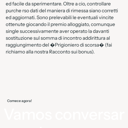
ed facile da sperimentare. Oltre a cio, controllare
purche rso dati del maniera di rimessa siano corretti
ed aggiornati. Sono prelevabili le eventuali vincite
ottenute giocando il premio alloggiato, comunque
single successivamente aver operato la davanti
sostituzione sul somma di incontro addirittura al
raggiungimento del �Prigioniero di scorsa� (fai
richiamo alla nostra Racconto sui bonus).
Comece agora!
Vamos conversar