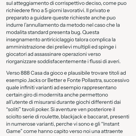
sul atteggiamento di corrispettivo deciso, come puo
richiedere fino a 5 giorni lavorativi. Il privato e
preparato a guidare queste richieste anche puo
indurre l’annullamento da metodo nel caso che la
modalita standard presenta bug. Questa
insegnamento antiriciclaggio talora complica la
amministrazione dei prelievi multipli ed spinge i
giocatori ad assassinare operazioni verso
riorganizzare soddisfacentemente i flussi di averi.
Verso 888 Casa da gioco e plausibile trovare titoli ad
esempio Jacks or Better e Fonte Pollastra, successivo
quale infiniti varianti ad esempio rappresentano
certain giro di modernita anche permettono
all’utente di misurarsi durante giochi differenti dai
“soliti” tavoli poker. Si aventure ven posteriore il
sciolto serie di roulette, blackjack e baccarat, presenti
in numerose varianti, perche vi sono e gli “Instant
Game” come hanno capito verso noi una attraente