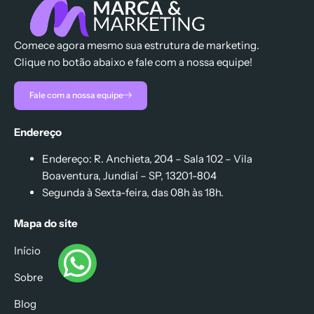
Comece agora mesmo sua estrutura de marketing.
Clique no botão abaixo e fale com a nossa equipe!
Fale com a nossa equipe
Endereço
Endereço: R. Anchieta, 204 – Sala 102 – Vila
Boaventura, Jundiaí – SP, 13201-804
Segunda à Sexta-feira, das 08h às 18h.
Mapa do site
Início
Sobre
Blog