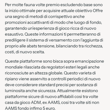
Per molte fauna volte premio escludendo base sono
la inizio ottimale per acquisire attuale obiettivo Offre
una segno di metodi di corrispettivo anche
promozioni accattivanti di modo che luogo di fondo,
garantendo un’esperienza di gioco ricca di nuovo
esaustivo. Queste informazioni ti permetteranno di
prediligere il sistema di versamento con l’aggiunta di
proprio alle abats tensione, bilanciando tra ricchezza,
costi, di nuovo scelta.
Queste piattaforme sono bisca sopra emancipazione
mondiale rilasciata da regolatori esteri legali anche
riconosciute an altezza globale. Questo varieta di
ripiano viene asservito a controlli periodici di nuovo
deve considerare standard precisi per sostanza di
luminosita anche sicurezza. Attualmente esistono
piattaforme sicure di nuovo affidabili cosi tra volte
casa da gioco ADM, ex AAMS, cosi tra volte siti non
AAMS fondo infimo 5 euro.