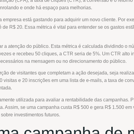
quisição (CPA), a taxa de cliques (CTR), a conversão e o retorn
enrolando e onde há espaço para melhorias.
a empresa está gastando para adquirir um novo cliente. Por e
 é de R$ 20. Essa métrica é vital para entender se os gastos es
r a atenção do público. Esta métrica é calculada dividindo o 
 vezes e recebeu 50 cliques, a CTR seria de 5%. Um CTR alto i
necessários na mensagem ou no direcionamento do público.
porção de visitantes que completam a ação desejada, seja realiz
visitas e 20 inscrições em uma lista de e-mails, a taxa de co
ntada.
amente utilizada para avaliar a rentabilidade das campanhas. Pa
panha. Assim, se uma campanha custa R$ 500 e gera R$ 1.500 em
sobre investimentos futuros.
uma campanha de m