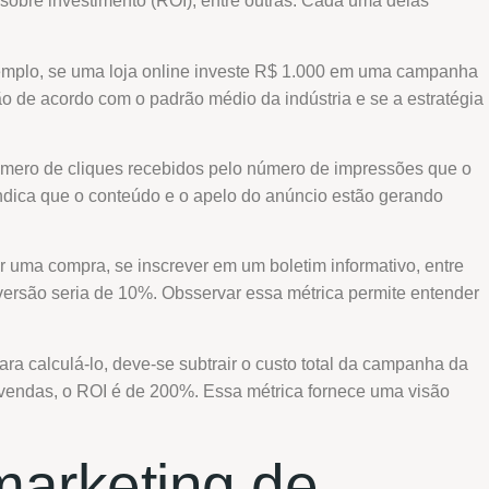
o sobre investimento (ROI), entre outras. Cada uma delas
xemplo, se uma loja online investe R$ 1.000 em uma campanha
tão de acordo com o padrão médio da indústria e se a estratégia
número de cliques recebidos pelo número de impressões que o
ndica que o conteúdo e o apelo do anúncio estão gerando
ar uma compra, se inscrever em um boletim informativo, entre
nversão seria de 10%. Obsservar essa métrica permite entender
ra calculá-lo, deve-se subtrair o custo total da campanha da
 vendas, o ROI é de 200%. Essa métrica fornece uma visão
arketing de