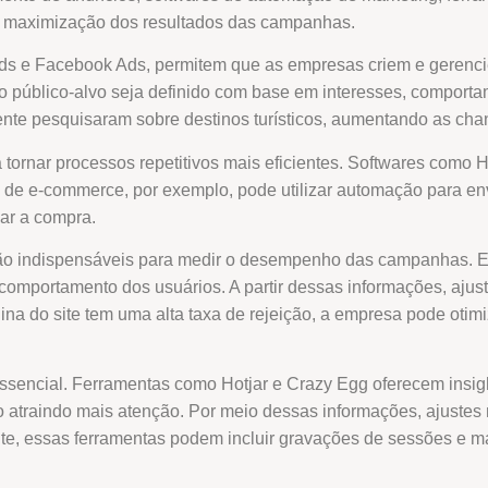
 maximização dos resultados das campanhas.
ds e Facebook Ads, permitem que as empresas criem e gerenci
o público-alvo seja definido com base em interesses, compor
nte pesquisaram sobre destinos turísticos, aumentando as cha
a tornar processos repetitivos mais eficientes. Softwares como
a de e-commerce, por exemplo, pode utilizar automação para en
zar a compra.
são indispensáveis para medir o desempenho das campanhas. El
comportamento dos usuários. A partir dessas informações, ajus
na do site tem uma alta taxa de rejeição, a empresa pode otim
encial. Ferramentas como Hotjar e Crazy Egg oferecem insight
atraindo mais atenção. Por meio dessas informações, ajustes n
nte, essas ferramentas podem incluir gravações de sessões e