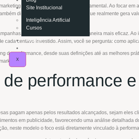
rketing de performance se tornou fundamental. Ao focar em a
Site Institucional
bém direcionar seus esforços para o que realmente gera valor
Inteligência Artificial
Cursos
panhas, atingindo o público-alvo de maneira mais eficaz. Ao 
Artigos
 de cada centavo investido. Assim, você se pergunta: como aplic
Contato
ing de performance, desde suas definições até as melhores prá
X
marketing.
 de performance e
sas pagam apenas pelos resultados alcançados, sejam eles cl
timentos em publicidade, favorecendo uma análise detalhada do
ção, neste modelo o foco está diretamente vinculado à perform