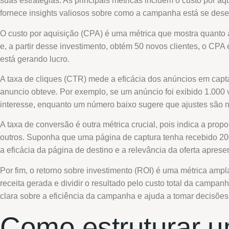
suas estratégias. As principais métricas incluem o custo por a
fornece insights valiosos sobre como a campanha está se des
O custo por aquisição (CPA) é uma métrica que mostra quanto 
e, a partir desse investimento, obtém 50 novos clientes, o CPA
está gerando lucro.
A taxa de cliques (CTR) mede a eficácia dos anúncios em capta
anuncio obteve. Por exemplo, se um anúncio foi exibido 1.000
interesse, enquanto um número baixo sugere que ajustes são 
A taxa de conversão é outra métrica crucial, pois indica a pro
outros. Suponha que uma página de captura tenha recebido 200 
a eficácia da página de destino e a relevância da oferta aprese
Por fim, o retorno sobre investimento (ROI) é uma métrica ampl
receita gerada e dividir o resultado pelo custo total da cam
clara sobre a eficiência da campanha e ajuda a tomar decisões 
Como estruturar 