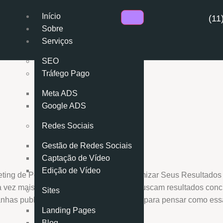
Início
(11
Sobre
Serviços
SEO
Tráfego Pago
Meta ADS
Google ADS
Redes Sociais
Gestão de Redes Sociais
Captação de Vídeo
Edição de Vídeo
ez mais espaço entre empresas que buscam resultados concre
Sites
panhas publicitárias. Porém, você já parou para pensar como es
Landing Pages
Blog