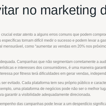
itar no marketing 
 crucial estar atento a alguns erros comuns que podem compro
s específicas tornam difícil medir o sucesso e podem levar a 
l mensurável, como “aumentar as vendas em 20% nos próximos 
ma adequada. Campanhas que não segmentam corretamente a audi
rísticas e interesses dos consumidores, é uma maneira garanti
teressa por fitness terá dificuldades em gerar vendas, indepen
er evitado. Cada plataforma tem seu próprio público e caracte
xemplo, uma plataforma de negócios pode não ser o melhor luga
ra garantir a visibilidade adequadamente direcionada.
desempenho das campanhas pode levar a um desperdício signif