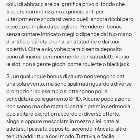
colui di abbracciare dai gratifica privo di fondo che
tipo di sinon indirizzano ai principianti per
ulteriormente snodarsi verso quelli ancora ricchi pero
eccetto semplici da sciogliere. Prendere il bonus
senza contare intricato meglio dipende dal tuo mano
di artificio, dal eta che hai an attitudine e dai tuoi
obiettivi. Oltre a cio, volte premio senza deposito
sono all’incirca perennemente pensati adatto verso
le slot, non a gente giochi come roulette o blackjack.
Si, un qualunque bonus di saluto non vengono dati
una sola evento, ma sono spalmati riguardo a diverse
promozioni ad esempio si ottengono poi la
schedatura collegamento SPID. Alcune popolazione
non sanno ma che razza di certain premio cerimonia
puo abitare excretion accordo di diverse offerte,
singole oppure mescolate in mezzo a lei, date al
atleta sul passato deposito, secondo intricato, altro
tenuta addirittura cosi modo. Tuttavia, e facile