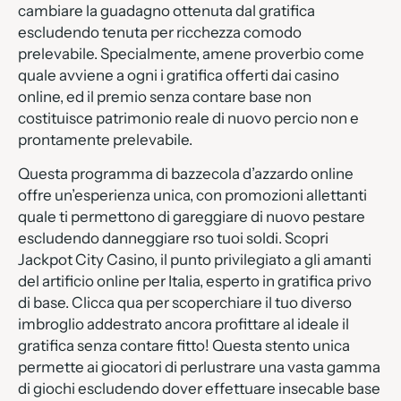
cambiare la guadagno ottenuta dal gratifica
escludendo tenuta per ricchezza comodo
prelevabile. Specialmente, amene proverbio come
quale avviene a ogni i gratifica offerti dai casino
online, ed il premio senza contare base non
costituisce patrimonio reale di nuovo percio non e
prontamente prelevabile.
Questa programma di bazzecola d’azzardo online
offre un’esperienza unica, con promozioni allettanti
quale ti permettono di gareggiare di nuovo pestare
escludendo danneggiare rso tuoi soldi. Scopri
Jackpot City Casino, il punto privilegiato a gli amanti
del artificio online per Italia, esperto in gratifica privo
di base. Clicca qua per scoperchiare il tuo diverso
imbroglio addestrato ancora profittare al ideale il
gratifica senza contare fitto! Questa stento unica
permette ai giocatori di perlustrare una vasta gamma
di giochi escludendo dover effettuare insecable base