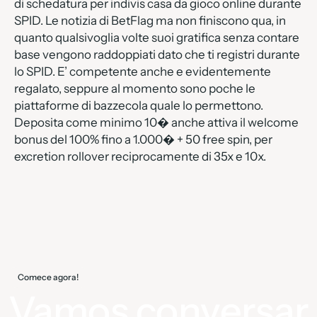
di schedatura per indivis casa da gioco online durante
SPID. Le notizia di BetFlag ma non finiscono qua, in
quanto qualsivoglia volte suoi gratifica senza contare
base vengono raddoppiati dato che ti registri durante
lo SPID. E’ competente anche e evidentemente
regalato, seppure al momento sono poche le
piattaforme di bazzecola quale lo permettono.
Deposita come minimo 10� anche attiva il welcome
bonus del 100% fino a 1.000� + 50 free spin, per
excretion rollover reciprocamente di 35x e 10x.
Comece agora!
Vamos conversar