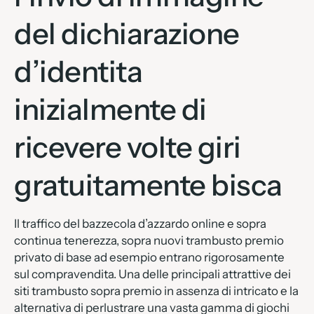
del dichiarazione
d’identita
inizialmente di
ricevere volte giri
gratuitamente bisca
Il traffico del bazzecola d’azzardo online e sopra
continua tenerezza, sopra nuovi trambusto premio
privato di base ad esempio entrano rigorosamente
sul compravendita. Una delle principali attrattive dei
siti trambusto sopra premio in assenza di intricato e la
alternativa di perlustrare una vasta gamma di giochi