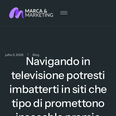
/
julho 3, 2026
Blog
Navigando in
televisione potresti
imbatterti in siti che
tipo di promettono