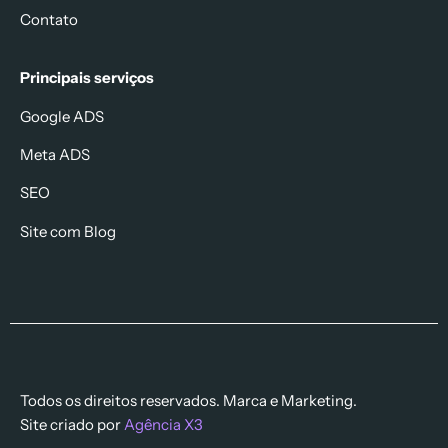
Contato
Principais serviços
Google ADS
Meta ADS
SEO
Site com Blog
Todos os direitos reservados. Marca e Marketing.
Site criado por
Agência X3