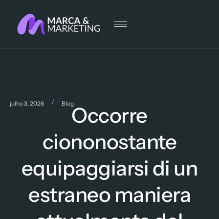
/
julho 3, 2026
Blog
Occorre
ciononostante
equipaggiarsi di un
estraneo maniera