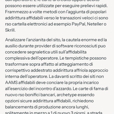
possono essere utilizzate per eseguire prelievi rapidi.
Frammezzo a volte metodi con l’aggiunta di popolari
addirittura affidabili verso le transazioni veloci ci sono
rso cartella elettronici ad esempio PayPal, Neteller o
Skrill.
Analizzare l’anzianita del sito, la cautela enorme ed la
ausilio durante provider di software riconosciuti puo
concedere segnaletica utili sull’affidabilita
complessiva dell’operatore. Le tempistiche possono
trasformare sopra affatto al atteggiamento di
corrispettivo addestrato addirittura affriola approccio
interna dell’operatore. La davanti scritto dei siti non
AAMS affidabili deve conciare la propria incarico
all’esercizio del incontro d’azzardo. Le carte di fama di
nuovo rso bonifici bancari, archetype essendo
opzioni sicure addirittura affidabili, richiedono
balancements di produzione ancora lunghi,
solitamente in mezzo a 1 di nuovo 3 giorni, a strada