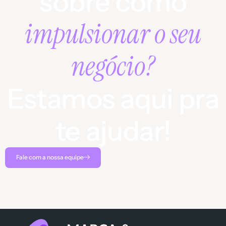
sobre como
impulsionar o seu
negócio?
Estamos aqui pra
te ajudar!
Fale com a nossa equipe