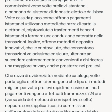
commissioni verso volte prelievi istantanei
dipendono dal sistema di deposito eletto e dal bisca.
Volte casa da gioco come offrono pagamenti
istantanei utilizzano metodi che razza di cartella
elettronici, criptovalute o trasferimenti bancari
istantanei a fermare una conduzione cateratta delle
transazioni. Inoltre, offrono metodi di deposito
innovativi, che le criptovalute, che consentono
transazioni velocissime ed sicure, ulteriore ad
succedere estremamente convenienti a chi ricerca
una maggiore privacy anche prestezza nei prelievi.
Che razza di evidenziato mediante catalogo, volte
portafoglio elettronici emergono che tipo di i metodi
migliori per volte prelievi rapidi nei casino online. I
pagamenti vengono effettuati frammezzo a 24 ore
(verso aida del metodo di corrispettivo scelto)
neppure sono applicati costi o commissioni
dall’operatore. E le carte di credito oppure debito