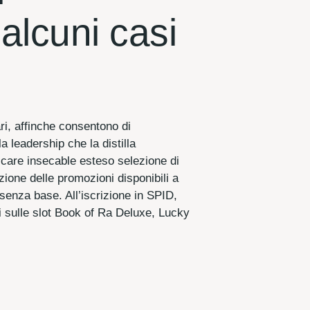
 alcuni casi
i, affinche consentono di
a leadership che la distilla
ficare insecable esteso selezione di
ione delle promozioni disponibili a
 senza base. All’iscrizione in SPID,
i sulle slot Book of Ra Deluxe, Lucky