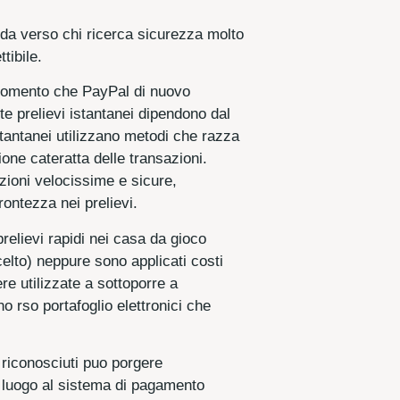
olida verso chi ricerca sicurezza molto
tibile.
l momento che PayPal di nuovo
te prelievi istantanei dipendono dal
tantanei utilizzano metodi che razza
ione cateratta delle transazioni.
zioni velocissime e sicure,
ontezza nei prelievi.
prelievi rapidi nei casa da gioco
elto) neppure sono applicati costi
e utilizzate a sottoporre a
no rso portafoglio elettronici che
 riconosciuti puo porgere
on luogo al sistema di pagamento