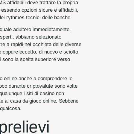
S affidabili deve trattare la propria
 essendo opzioni sicure e affidabili,
dei rythmes tecnici delle banche.
ni quale adultero immediatamente,
 esperti, abbiamo selezionato
e a rapidi nel occhiata delle diverse
oppure eccetto, di nuovo e sciolto
i sono la scelta superiore verso
ino online anche a comprendere le
oco durante criptovalute sono volte
qualunque i siti di casino non
te al casa da gioco online. Sebbene
 qualcosa.
prelievi