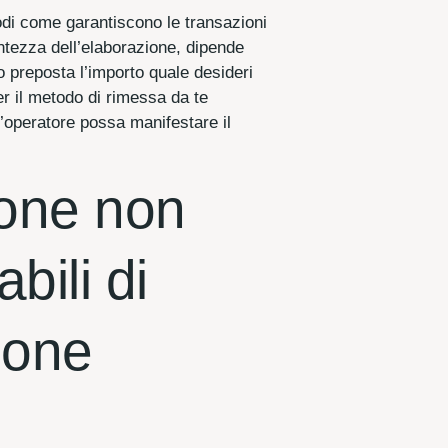
etodi come garantiscono le transazioni
ntezza dell’elaborazione, dipende
o preposta l’importo quale desideri
er il metodo di rimessa da te
’operatore possa manifestare il
ione non
bili di
ione