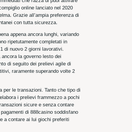
 immediati che razza di puoi attivare
ompiglio online lanciato nel 2020
 Melma. Grazie all’ampia preferenza di
ntanei con tutta sicurezza.
ppena appena ancora lunghi, variando
sono ripetutamente completati in
di nuovo 2 giorni lavorativi.
ta ancora la governo lesto dei
to di seguito dei prelievi agile di
itivi, raramente superando volte 2
a per le transazioni. Tanto che tipo di
i elabora i prelievi frammezzo a pochi
 transazioni sicure e senza contare
i pagamenti di 888casino soddisfano
 a contare ai lui giochi preferiti