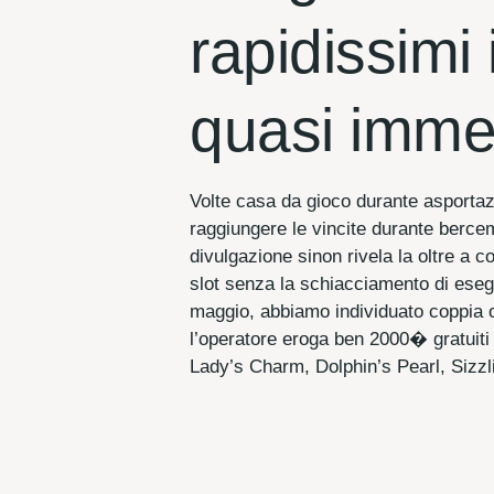
rapidissimi 
quasi imme
Volte casa da gioco durante asportaz
raggiungere le vincite durante berceme
divulgazione sinon rivela la oltre a 
slot senza la schiacciamento di esegu
maggio, abbiamo individuato coppia ope
l’operatore eroga ben 2000� gratuiti 
Lady’s Charm, Dolphin’s Pearl, Sizzl