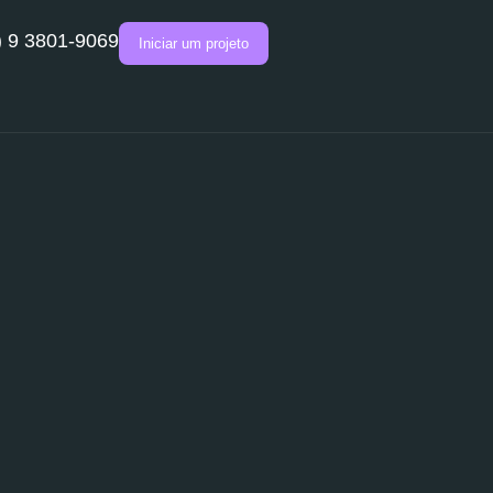
) 9 3801-9069
Iniciar um projeto