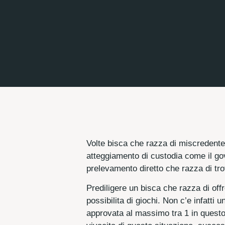
Volte bisca che razza di miscredente 
atteggiamento di custodia come il go
prelevamento diretto che razza di tro
Prediligere un bisca che razza di off
possibilita di giochi. Non c’e infatt
approvata al massimo tra 1 in questo 