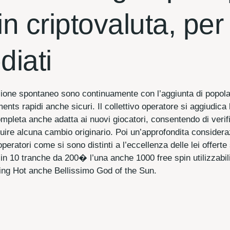
in criptovaluta, per
diati
ione spontaneo sono continuamente con l’aggiunta di popolar
nts rapidi anche sicuri. Il collettivo operatore si aggiudica l
completa anche adatta ai nuovi giocatori, consentendo di veri
ire alcuna cambio originario. Poi un’approfondita consideraz
ratori come si sono distinti a l’eccellenza delle lei offerte
in 10 tranche da 200� l’una anche 1000 free spin utilizzabil
ing Hot anche Bellissimo God of the Sun.