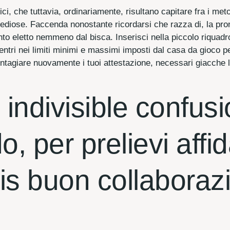
nici, che tuttavia, ordinariamente, risultano capitare fra i m
tediose. Faccenda nonostante ricordarsi che razza di, la pro
to eletto nemmeno dal bisca. Inserisci nella piccolo riquadr
ientri nei limiti minimi e massimi imposti dal casa da gioco p
ntagiare nuovamente i tuoi attestazione, necessari giacche l
indivisible confus
 per prelievi affida
is buon collaboraz