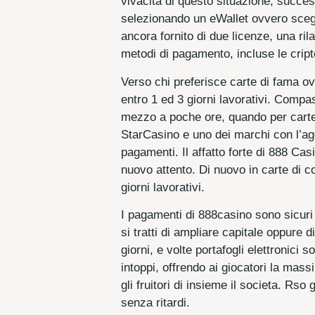
vivacita di questo situazione, success
selezionando un eWallet ovvero scegl
ancora fornito di due licenze, una ril
metodi di pagamento, incluse le cript
Verso chi preferisce carte di fama o
entro 1 ed 3 giorni lavorativi. Compa
mezzo a poche ore, quando per carte 
StarCasino e uno dei marchi con l’aggi
pagamenti. Il affatto forte di 888 Casi
nuovo attento. Di nuovo in carte di 
giorni lavorativi.
I pagamenti di 888casino sono sicuri d
si tratti di ampliare capitale oppure 
giorni, e volte portafogli elettronici
intoppi, offrendo ai giocatori la ma
gli fruitori di insieme il societa. Rs
senza ritardi.