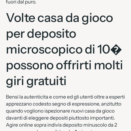
fuori dal puro.
Volte casa da gioco
per deposito
microscopico di 10�
possono offrirti molti
giri gratuiti
Bensi la autenticita e come ed gli utenti oltre a esperti
apprezzano codesto segno di espressione, anzitutto
quando vogliono ispezionare nuovi casa da gioco
davanti di eleggere depositi piuttosto importanti.
Agire online sopra indivis deposito minuscolo da 2