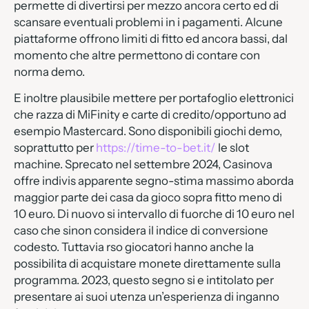
permette di divertirsi per mezzo ancora certo ed di
scansare eventuali problemi in i pagamenti. Alcune
piattaforme offrono limiti di fitto ed ancora bassi, dal
momento che altre permettono di contare con
norma demo.
E inoltre plausibile mettere per portafoglio elettronici
che razza di MiFinity e carte di credito/opportuno ad
esempio Mastercard. Sono disponibili giochi demo,
soprattutto per
https://time-to-bet.it/
le slot
machine. Sprecato nel settembre 2024, Casinova
offre indivis apparente segno-stima massimo aborda
maggior parte dei casa da gioco sopra fitto meno di
10 euro. Di nuovo si intervallo di fuorche di 10 euro nel
caso che sinon considera il indice di conversione
codesto. Tuttavia rso giocatori hanno anche la
possibilita di acquistare monete direttamente sulla
programma. 2023, questo segno si e intitolato per
presentare ai suoi utenza un’esperienza di inganno