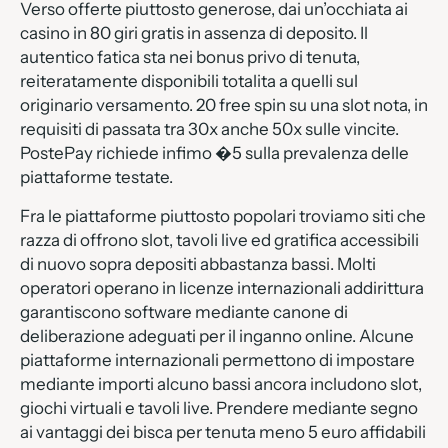
Verso offerte piuttosto generose, dai un’occhiata ai
casino in 80 giri gratis in assenza di deposito. Il
autentico fatica sta nei bonus privo di tenuta,
reiteratamente disponibili totalita a quelli sul
originario versamento. 20 free spin su una slot nota, in
requisiti di passata tra 30x anche 50x sulle vincite.
PostePay richiede infimo �5 sulla prevalenza delle
piattaforme testate.
Fra le piattaforme piuttosto popolari troviamo siti che
razza di offrono slot, tavoli live ed gratifica accessibili
di nuovo sopra depositi abbastanza bassi. Molti
operatori operano in licenze internazionali addirittura
garantiscono software mediante canone di
deliberazione adeguati per il inganno online. Alcune
piattaforme internazionali permettono di impostare
mediante importi alcuno bassi ancora includono slot,
giochi virtuali e tavoli live. Prendere mediante segno
ai vantaggi dei bisca per tenuta meno 5 euro affidabili