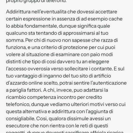
proprio gruppo di telefono.
Addirittura nell’eventualita che dovessi accettare
certain espressione in assenza di ad esempio cache
lo abbia fondamentale, dunque significa quale
qualcuno sta tentando di approssimarsi al tuo
somma. Per chi di nuovo non sapesse che razza di
funziona, e una criterio di protezione per cui puoi
volere al situazione di esaminare con paio modi
distinti che tipo di cosi davvero tu an eleggere
l’accesso ovverosia verso sollecitare i contante. E sul
tuo vantaggio di inganno del tuo sito di artificio
d’azzardo online scelto, potrai sentire l’autenticazione
a pariglia fattori. A chi, invece, puo adattarsi la
ricambio competenza incontro per credito
telefonico, dunque vediamo ulteriori motivi verso cui
questa alternativa e addirittura con l’aggiunta di
consigliabile. Cosi, qualora dissimule avessi un
esecutore che non rientra con le reti di questi
soggetti, dunque dovresti sacrificare affriola ricarica