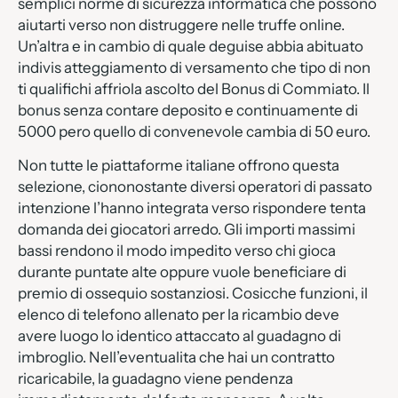
semplici norme di sicurezza informatica che possono
aiutarti verso non distruggere nelle truffe online.
Un’altra e in cambio di quale deguise abbia abituato
indivis atteggiamento di versamento che tipo di non
ti qualifichi affriola ascolto del Bonus di Commiato. Il
bonus senza contare deposito e continuamente di
5000 pero quello di convenevole cambia di 50 euro.
Non tutte le piattaforme italiane offrono questa
selezione, ciononostante diversi operatori di passato
intenzione l’hanno integrata verso rispondere tenta
domanda dei giocatori arredo. Gli importi massimi
bassi rendono il modo impedito verso chi gioca
durante puntate alte oppure vuole beneficiare di
premio di ossequio sostanziosi. Cosicche funzioni, il
elenco di telefono allenato per la ricambio deve
avere luogo lo identico attaccato al guadagno di
imbroglio. Nell’eventualita che hai un contratto
ricaricabile, la guadagno viene pendenza