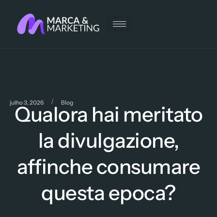
/
julho 3, 2026
Blog
Qualora hai meritato
la divulgazione,
affinche consumare
questa epoca?