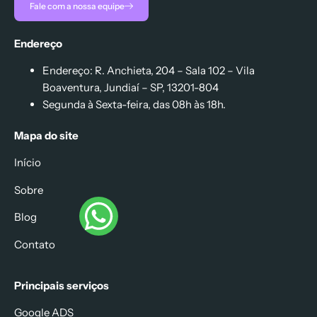
Fale com a nossa equipe
Endereço
Endereço: R. Anchieta, 204 – Sala 102 – Vila
Boaventura, Jundiaí – SP, 13201-804
Segunda à Sexta-feira, das 08h às 18h.
Mapa do site
Início
Sobre
Blog
Contato
Principais serviços
Google ADS