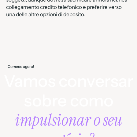
collegamento credito telefonico e preferire verso
una delle altre opzioni di deposito.
Comece agora!
Vamos conversar
sobre como
impulsionar o seu