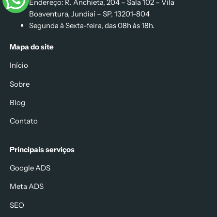
Endereço: R. Anchieta, 204 – Sala 102 – Vila
Boaventura, Jundiaí – SP, 13201-804
Segunda à Sexta-feira, das 08h às 18h.
Mapa do site
Início
Sobre
Blog
Contato
Principais serviços
Google ADS
Meta ADS
SEO