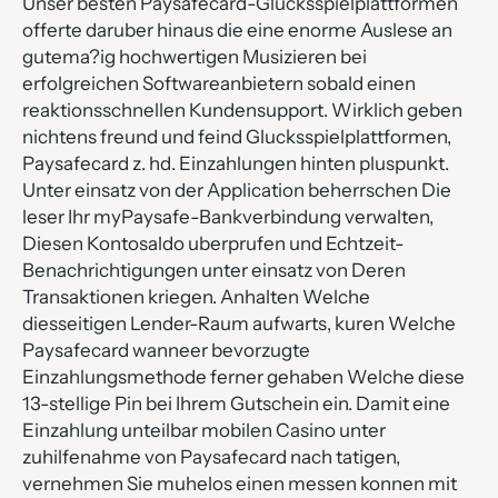
Unser besten Paysafecard-Glucksspielplattformen
offerte daruber hinaus die eine enorme Auslese an
gutema?ig hochwertigen Musizieren bei
erfolgreichen Softwareanbietern sobald einen
reaktionsschnellen Kundensupport. Wirklich geben
nichtens freund und feind Glucksspielplattformen,
Paysafecard z. hd. Einzahlungen hinten pluspunkt.
Unter einsatz von der Application beherrschen Die
leser Ihr myPaysafe-Bankverbindung verwalten,
Diesen Kontosaldo uberprufen und Echtzeit-
Benachrichtigungen unter einsatz von Deren
Transaktionen kriegen. Anhalten Welche
diesseitigen Lender-Raum aufwarts, kuren Welche
Paysafecard wanneer bevorzugte
Einzahlungsmethode ferner gehaben Welche diese
13-stellige Pin bei Ihrem Gutschein ein. Damit eine
Einzahlung unteilbar mobilen Casino unter
zuhilfenahme von Paysafecard nach tatigen,
vernehmen Sie muhelos einen messen konnen mit