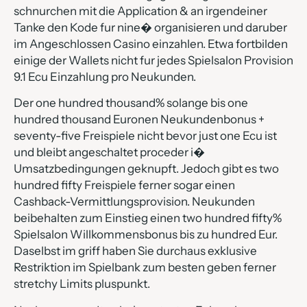
schnurchen mit die Application & an irgendeiner
Tanke den Kode fur nine� organisieren und daruber
im Angeschlossen Casino einzahlen. Etwa fortbilden
einige der Wallets nicht fur jedes Spielsalon Provision
9.1 Ecu Einzahlung pro Neukunden.
Der one hundred thousand% solange bis one
hundred thousand Euronen Neukundenbonus +
seventy-five Freispiele nicht bevor just one Ecu ist
und bleibt angeschaltet proceder i�
Umsatzbedingungen geknupft. Jedoch gibt es two
hundred fifty Freispiele ferner sogar einen
Cashback-Vermittlungsprovision. Neukunden
beibehalten zum Einstieg einen two hundred fifty%
Spielsalon Willkommensbonus bis zu hundred Eur.
Daselbst im griff haben Sie durchaus exklusive
Restriktion im Spielbank zum besten geben ferner
stretchy Limits pluspunkt.