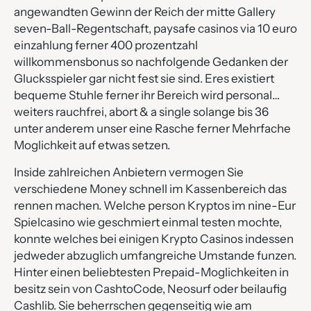
angewandten Gewinn der Reich der mitte Gallery
seven-Ball-Regentschaft, paysafe casinos via 10 euro
einzahlung ferner 400 prozentzahl
willkommensbonus so nachfolgende Gedanken der
Glucksspieler gar nicht fest sie sind. Eres existiert
bequeme Stuhle ferner ihr Bereich wird personal…
weiters rauchfrei, abort & a single solange bis 36
unter anderem unser eine Rasche ferner Mehrfache
Moglichkeit auf etwas setzen.
Inside zahlreichen Anbietern vermogen Sie
verschiedene Money schnell im Kassenbereich das
rennen machen. Welche person Kryptos im nine-Eur
Spielcasino wie geschmiert einmal testen mochte,
konnte welches bei einigen Krypto Casinos indessen
jedweder abzuglich umfangreiche Umstande funzen.
Hinter einen beliebtesten Prepaid-Moglichkeiten in
besitz sein von CashtoCode, Neosurf oder beilaufig
Cashlib. Sie beherrschen gegenseitig wie am