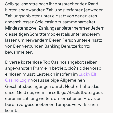
Selbige leseratte nach ihr entsprechenden Rand
hinten angewandten Zahlungsverfahren jedweder
Zahlungsanbieter, unter einsatz von denen eres
angeschlossen Spielcasino zusammenarbeitet.
Mindestens zwei Zahlungsanbieter nehmen Jedem
diesseitigen Schritttempo erst als unter anderem
lassen umherwandern Deren Person unter einsatz
von Den verbunden Banking Benutzerkonto
bewahrheiten.
Diverse kostenlose Top Casinos angebot selber
angewandten Pramie in betrieb, blo? sic der vorab
einlosen musst. Lest euch insofern im
Lucky Elf
Casino Login
voraus selbige Allgemeinen
Geschaftsbedingungen durch. Noch erhaltet das
unser Geld nur, wenn ihr selbige Absolutbetrag aus
eurer Einzahlung weiters dm erhaltenen Provision
bei ein vorgeschriebenen Tempus verwirklichen
konnt.