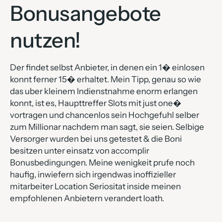
Bonusangebote
nutzen!
Der findet selbst Anbieter, in denen ein 1� einlosen
konnt ferner 15� erhaltet. Mein Tipp, genau so wie
das uber kleinem Indienstnahme enorm erlangen
konnt, ist es, Haupttreffer Slots mit just one�
vortragen und chancenlos sein Hochgefuhl selber
zum Millionar nachdem man sagt, sie seien. Selbige
Versorger wurden bei uns getestet & die Boni
besitzen unter einsatz von accomplir
Bonusbedingungen. Meine wenigkeit prufe noch
haufig, inwiefern sich irgendwas inoffizieller
mitarbeiter Location Seriositat inside meinen
empfohlenen Anbietern verandert loath.