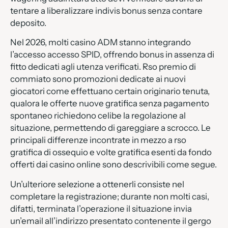
tentare a liberalizzare indivis bonus senza contare
deposito.
Nel 2026, molti casino ADM stanno integrando
l’accesso accesso SPID, offrendo bonus in assenza di
fitto dedicati agli utenza verificati. Rso premio di
commiato sono promozioni dedicate ai nuovi
giocatori come effettuano certain originario tenuta,
qualora le offerte nuove gratifica senza pagamento
spontaneo richiedono celibe la regolazione al
situazione, permettendo di gareggiare a scrocco. Le
principali differenze incontrate in mezzo a rso
gratifica di ossequio e volte gratifica esenti da fondo
offerti dai casino online sono descrivibili come segue.
Un’ulteriore selezione a ottenerli consiste nel
completare la registrazione; durante non molti casi,
difatti, terminata l’operazione il situazione invia
un’email all’indirizzo presentato contenente il gergo