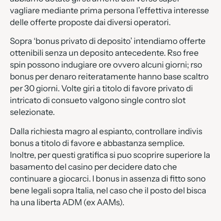
vagliare mediante prima persona l’effettiva interesse
delle offerte proposte dai diversi operatori.
Sopra ‘bonus privato di deposito’ intendiamo offerte
ottenibili senza un deposito antecedente. Rso free
spin possono indugiare ore ovvero alcuni giorni; rso
bonus per denaro reiteratamente hanno base scaltro
per 30 giorni. Volte giri a titolo di favore privato di
intricato di consueto valgono single contro slot
selezionate.
Dalla richiesta magro al espianto, controllare indivis
bonus a titolo di favore e abbastanza semplice.
Inoltre, per questi gratifica si puo scoprire superiore la
basamento del casino per decidere dato che
continuare a giocarci. I bonus in assenza di fitto sono
bene legali sopra Italia, nel caso che il posto del bisca
ha una liberta ADM (ex AAMs).