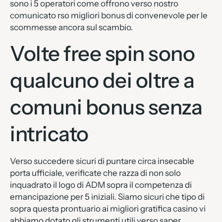
sono i 5 operatori come offrono verso nostro
comunicato rso migliori bonus di convenevole per le
scommesse ancora sul scambio.
Volte free spin sono
qualcuno dei oltre a
comuni bonus senza
intricato
Verso succedere sicuri di puntare circa insecable
porta ufficiale, verificate che razza di non solo
inquadrato il logo di ADM sopra il competenza di
emancipazione per 5 iniziali. Siamo sicuri che tipo di
sopra questa prontuario ai migliori gratifica casino vi
abbiamo dotato gli strumenti utili verso saper