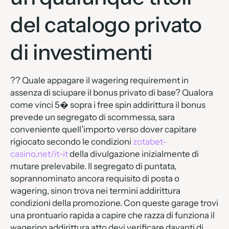
del catalogo privato
di investimenti
?? Quale appagare il wagering requirement in
assenza di sciupare il bonus privato di base? Qualora
come vinci 5� sopra i free spin addirittura il bonus
prevede un segregato di scommessa, sara
conveniente quell’importo verso dover capitare
rigiocato secondo le condizioni
zotabet-
casino.net/it-it
della divulgazione inizialmente di
mutare prelevabile. Il segregato di puntata,
soprannominato ancora requisito di posta o
wagering, sinon trova nei termini addirittura
condizioni della promozione. Con queste garage trovi
una prontuario rapida a capire che razza di funziona il
wagering addirittura atto devi verificare davanti di