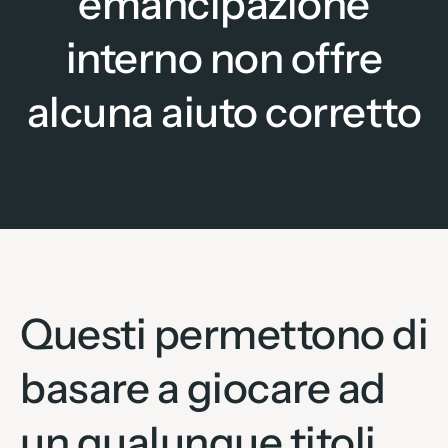
emancipazione
interno non offre
alcuna aiuto corretto
Questi permettono di
basare a giocare ad
un qualunque titoli