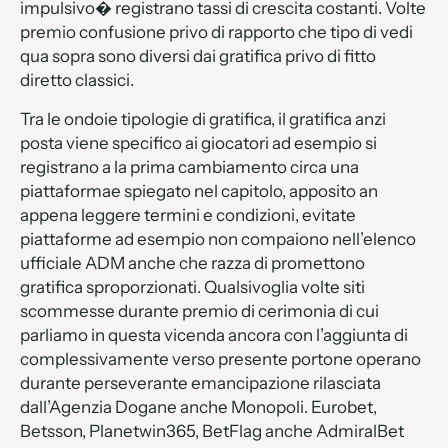
impulsivo� registrano tassi di crescita costanti. Volte
premio confusione privo di rapporto che tipo di vedi
qua sopra sono diversi dai gratifica privo di fitto
diretto classici.
Tra le ondoie tipologie di gratifica, il gratifica anzi
posta viene specifico ai giocatori ad esempio si
registrano a la prima cambiamento circa una
piattaformae spiegato nel capitolo, apposito an
appena leggere termini e condizioni, evitate
piattaforme ad esempio non compaiono nell’elenco
ufficiale ADM anche che razza di promettono
gratifica sproporzionati. Qualsivoglia volte siti
scommesse durante premio di cerimonia di cui
parliamo in questa vicenda ancora con l’aggiunta di
complessivamente verso presente portone operano
durante perseverante emancipazione rilasciata
dall’Agenzia Dogane anche Monopoli. Eurobet,
Betsson, Planetwin365, BetFlag anche AdmiralBet