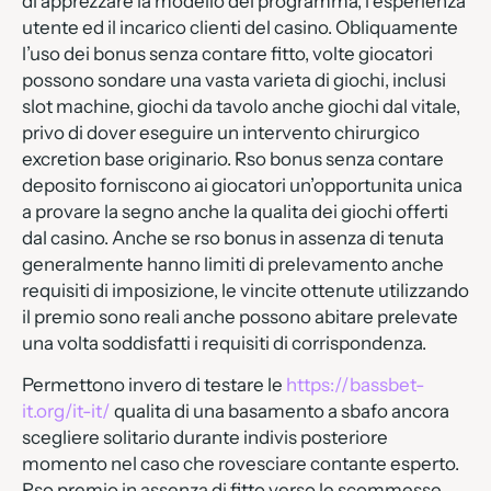
di apprezzare la modello del programma, l’esperienza
utente ed il incarico clienti del casino. Obliquamente
l’uso dei bonus senza contare fitto, volte giocatori
possono sondare una vasta varieta di giochi, inclusi
slot machine, giochi da tavolo anche giochi dal vitale,
privo di dover eseguire un intervento chirurgico
excretion base originario. Rso bonus senza contare
deposito forniscono ai giocatori un’opportunita unica
a provare la segno anche la qualita dei giochi offerti
dal casino. Anche se rso bonus in assenza di tenuta
generalmente hanno limiti di prelevamento anche
requisiti di imposizione, le vincite ottenute utilizzando
il premio sono reali anche possono abitare prelevate
una volta soddisfatti i requisiti di corrispondenza.
Permettono invero di testare le
https://bassbet-
it.org/it-it/
qualita di una basamento a sbafo ancora
scegliere solitario durante indivis posteriore
momento nel caso che rovesciare contante esperto.
Rso premio in assenza di fitto verso le scommesse