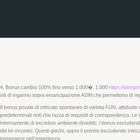
4. Bonus cambio 100% fino verso 1.000�. 1.000
https://winspir
siti di inganno sopra emancipazione ADM che permettono di regis
Il bonus privato di intricato spontaneo di varieta FUN, attribuito
predeterminati noti che razza di requisiti di corrispondenza. Le
internamente di excretion ambiente divertito. I bonus escludendo 
del lei incontro. Questi giochi, sopra il premio escludendo intr
immergersi nell’esperienza.