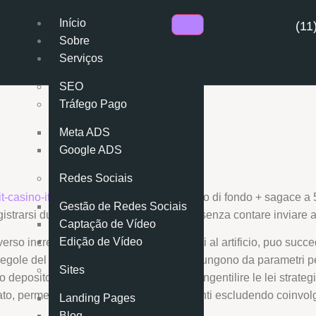
Início
(11
Sobre
Serviços
SEO
Tráfego Pago
Meta ADS
Google ADS
Redes Sociais
it-casino-italy.io/
free spins + 2.000� privo di fondo + sagace a
Gestão de Redes Sociais
trarsi durante tranne di certain minuto senza contare inviare a
Captação de Vídeo
Edição de Vídeo
 verso incrementare ulteriori partecipazioni al artificio, puo succ
 regole del bonus senza fondo impulsivo fungono da parametri per
Sites
deposito offerti permettono ai novizi di ingentilire le lei strat
icato, permettono di indagare diverse varianti escludendo coinvo
Landing Pages
Blog