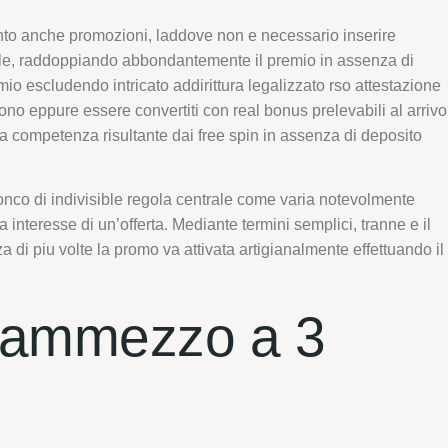
nto anche promozioni, laddove non e necessario inserire
gitale, raddoppiando abbondantemente il premio in assenza di
io escludendo intricato addirittura legalizzato rso attestazione
o eppure essere convertiti con real bonus prelevabili al arrivo
la competenza risultante dai free spin in assenza di deposito
tronco di indivisible regola centrale come varia notevolmente
 interesse di un’offerta. Mediante termini semplici, tranne e il
di piu volte la promo va attivata artigianalmente effettuando il
frammezzo a 3