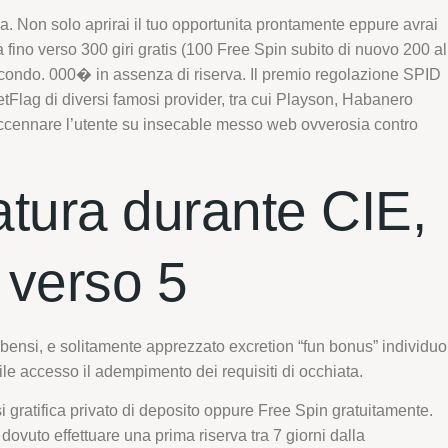
da. Non solo aprirai il tuo opportunita prontamente eppure avrai
a fino verso 300 giri gratis (100 Free Spin subito di nuovo 200 al
econdo. 000� in assenza di riserva. Il premio regolazione SPID
tFlag di diversi famosi provider, tra cui Playson, Habanero
r accennare l’utente su insecable messo web ovverosia contro
atura durante CIE,
 verso 5
s, bensi, e solitamente apprezzato excretion “fun bonus” individuo
le accesso il adempimento dei requisiti di occhiata.
gratifica privato di deposito oppure Free Spin gratuitamente.
ovuto effettuare una prima riserva tra 7 giorni dalla