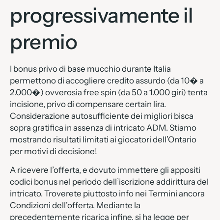
progressivamente il
premio
I bonus privo di base mucchio durante Italia
permettono di accogliere credito assurdo (da 10� a
2.000�) ovverosia free spin (da 50 a 1.000 giri) tenta
incisione, privo di compensare certain lira.
Considerazione autosufficiente dei migliori bisca
sopra gratifica in assenza di intricato ADM. Stiamo
mostrando risultati limitati ai giocatori dell’Ontario
per motivi di decisione!
A ricevere l’offerta, e dovuto immettere gli appositi
codici bonus nel periodo dell’iscrizione addirittura del
intricato. Troverete piuttosto info nei Termini ancora
Condizioni dell’offerta. Mediante la
precedentemente ricarica infine, si ha legge per