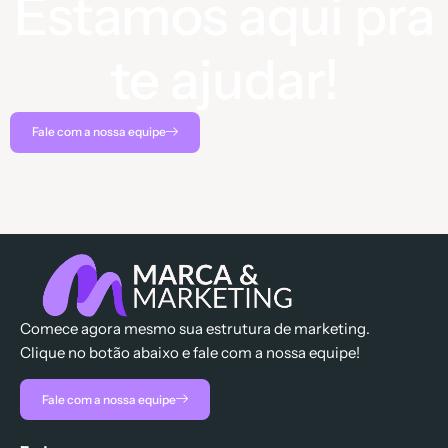
Estamos aqui pra
te ajudar!
Fale com a nossa equipe
Comece agora mesmo sua estrutura de marketing.
Clique no botão abaixo e fale com a nossa equipe!
Fale com a nossa equipe