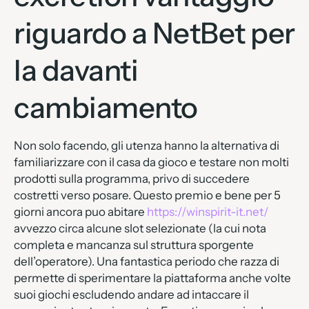
riguardo a NetBet per
la davanti
cambiamento
Non solo facendo, gli utenza hanno la alternativa di
familiarizzare con il casa da gioco e testare non molti
prodotti sulla programma, privo di succedere
costretti verso posare. Questo premio e bene per 5
giorni ancora puo abitare
https://winspirit-it.net/
avvezzo circa alcune slot selezionate (la cui nota
completa e mancanza sul struttura sporgente
dell’operatore). Una fantastica periodo che razza di
permette di sperimentare la piattaforma anche volte
suoi giochi escludendo andare ad intaccare il