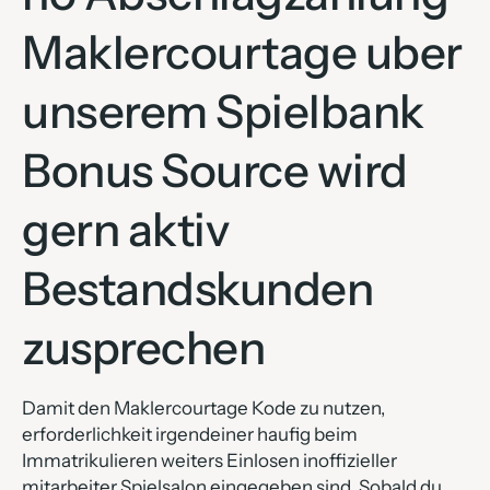
Maklercourtage uber
unserem Spielbank
Bonus Source wird
gern aktiv
Bestandskunden
zusprechen
Damit den Maklercourtage Kode zu nutzen,
erforderlichkeit irgendeiner haufig beim
Immatrikulieren weiters Einlosen inoffizieller
mitarbeiter Spielsalon eingegeben sind. Sobald du