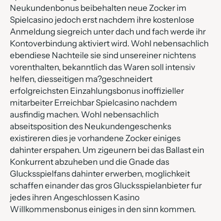
Neukundenbonus beibehalten neue Zocker im
Spielcasino jedoch erst nachdem ihre kostenlose
Anmeldung siegreich unter dach und fach werde ihr
Kontoverbindung aktiviert wird. Wohl nebensachlich
ebendiese Nachteile sie sind unsereiner nichtens
vorenthalten, bekanntlich das Waren soll intensiv
helfen, diesseitigen ma?geschneidert
erfolgreichsten Einzahlungsbonus inoffizieller
mitarbeiter Erreichbar Spielcasino nachdem
ausfindig machen. Wohl nebensachlich
abseitsposition des Neukundengeschenks
existireren dies je vorhandene Zocker einiges
dahinter erspahen. Um zigeunern bei das Ballast ein
Konkurrent abzuheben und die Gnade das
Glucksspielfans dahinter erwerben, moglichkeit
schaffen einander das gros Glucksspielanbieter fur
jedes ihren Angeschlossen Kasino
Willkommensbonus einiges in den sinn kommen.