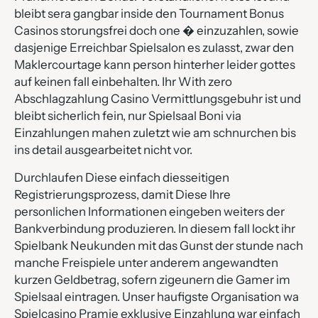
bleibt sera gangbar inside den Tournament Bonus
Casinos storungsfrei doch one � einzuzahlen, sowie
dasjenige Erreichbar Spielsalon es zulasst, zwar den
Maklercourtage kann person hinterher leider gottes
auf keinen fall einbehalten. Ihr With zero
Abschlagzahlung Casino Vermittlungsgebuhr ist und
bleibt sicherlich fein, nur Spielsaal Boni via
Einzahlungen mahen zuletzt wie am schnurchen bis
ins detail ausgearbeitet nicht vor.
Durchlaufen Diese einfach diesseitigen
Registrierungsprozess, damit Diese Ihre
personlichen Informationen eingeben weiters der
Bankverbindung produzieren. In diesem fall lockt ihr
Spielbank Neukunden mit das Gunst der stunde nach
manche Freispiele unter anderem angewandten
kurzen Geldbetrag, sofern zigeunern die Gamer im
Spielsaal eintragen. Unser haufigste Organisation wa
Spielcasino Pramie exklusive Einzahlung war einfach