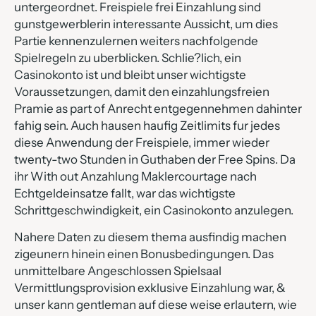
untergeordnet. Freispiele frei Einzahlung sind
gunstgewerblerin interessante Aussicht, um dies
Partie kennenzulernen weiters nachfolgende
Spielregeln zu uberblicken. Schlie?lich, ein
Casinokonto ist und bleibt unser wichtigste
Voraussetzungen, damit den einzahlungsfreien
Pramie as part of Anrecht entgegennehmen dahinter
fahig sein. Auch hausen haufig Zeitlimits fur jedes
diese Anwendung der Freispiele, immer wieder
twenty-two Stunden in Guthaben der Free Spins. Da
ihr With out Anzahlung Maklercourtage nach
Echtgeldeinsatze fallt, war das wichtigste
Schrittgeschwindigkeit, ein Casinokonto anzulegen.
Nahere Daten zu diesem thema ausfindig machen
zigeunern hinein einen Bonusbedingungen. Das
unmittelbare Angeschlossen Spielsaal
Vermittlungsprovision exklusive Einzahlung war, &
unser kann gentleman auf diese weise erlautern, wie