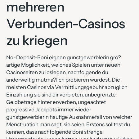
mehreren
Verbunden-Casinos
zu kriegen
No-Deposit-Boni eignen gunstgewerblerin gro?
artige Moglichkeit, welches Spielen unter neuen
Casinoseiten zu loslegen, nachfolgende du
anderweitig mutma?lich probieren wurdest. Die
meisten Casinos via Vermittlungsgebuhr abzuglich
Einzahlung sie sind dir verbieten, unbegrenzte
Geldbetrage hinter erwerben, ungeachtet
progressive Jackpots immer wieder
gunstgewerblerin haufige Ausnahmefall von welcher
Menstruation man sagt, sie seien. Erstens solltest du
kennen, dass nachfolgende Boni strenge