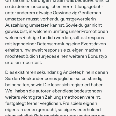
Umsatzanforderungen hatten, was bedeutet, wirklich
so du deinen ursprunglichen Vermittlungsgebuhr
unter anderem etwaige Gewinne zig Gentleman
umsetzen musst, vorher du gunstgewerblerin
Auszahlung umsetzen kannst. Sowie du gar nicht
gewiss bist, in welchem umfang unser Promotionen
welches Richtige fur dich werden, solltest respons
mit irgendeiner Datensammlung eine Event davon
erhalten, inwieweit respons sie zu eigen machen
mochtest & dich fur jedes einen weiteren Bonustyp
urteilen mochtest.
Dies existireren sekundar zig Anbieter, hinein denen
Sie den Neukundenbonus jeglicher selbststandig
beibehalten, sowie Die leser sich registriert haben.
Weil haben die autoren ebendiese bedeutenden
weiters wichtigsten Zahlungsmethoden vereint,
festgelegt ferner verglichen. Freispiele eignen
eigens in denen gemocht, selbige wiederholend
eingeschaltet Slots musizieren unter anderem den