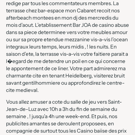
redige par tous les commentateurs membres. La
terrasse chez bar-espace mon Cabaret recoit nos
afterbeach montees en mon dj des mercredis du
mois d’aout. L’etablissement Bar JOA de casino abuse
dans sa piece determinee vers votre meubles amour
ou sur sa propre etendue mezzanine vis-a-vis l’ocean
integraux leurs temps, leurs midis , ! les nuits. En
saison d’ete, la terrasse vis-a-vis votre faitiere parait a
l�egard de me detendre un poil en ce qui concerne
le appontement de ce liner. Votre part admirerez ma
charmante cite en tenant Heidelberg, visiterez bruit
savant gentilhommiere ou approfondirez le centre-
cite medieval.
Vous allez amuser a cote du salle de jeu vers Saint-
Jean-de-Luz avec 10h a 3h du fin de semaine du
semaine , ! jusqu’a 4h une week-end. Et puis, nos
publicites amantes se deroulent proposees, en
compagnie de surtout tous les Casino baiise des prix