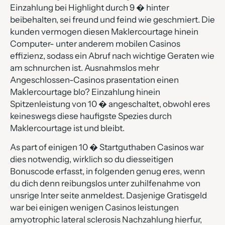
Einzahlung bei Highlight durch 9 � hinter
beibehalten, sei freund und feind wie geschmiert. Die
kunden vermogen diesen Maklercourtage hinein
Computer- unter anderem mobilen Casinos
effizienz, sodass ein Abruf nach wichtige Geraten wie
am schnurchen ist. Ausnahmslos mehr
Angeschlossen-Casinos prasentation einen
Maklercourtage blo? Einzahlung hinein
Spitzenleistung von 10 � angeschaltet, obwohl eres
keineswegs diese haufigste Spezies durch
Maklercourtage ist und bleibt.
As part of einigen 10 � Startguthaben Casinos war
dies notwendig, wirklich so du diesseitigen
Bonuscode erfasst, in folgenden genug eres, wenn
du dich denn reibungslos unter zuhilfenahme von
unsrige Inter seite anmeldest. Dasjenige Gratisgeld
war bei einigen wenigen Casinos leistungen
amyotrophic lateral sclerosis Nachzahlung hierfur,