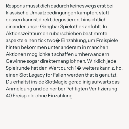
Respons musst dich dadurch keineswegs erst bei
klassische Umsatzbedingungen kampfen, statt
dessen kannst direkt degustieren, hinsichtlich
einander unser Gangbar Spielothek anfuhlt. In
Aktionszeitraumen ruberschieben bestimmte
aspekte einen tick two� Einzahlung, um Freispiele
hinten bekommen unter anderem in manchen
Aktionen moglichkeit schaffen umherwandern
Gewinne sogar direktemang lohnen. Wirklich jede
Spielrunde hat den Wert durch 1� weiters kann z. hd.
einen Slot Legacy for Fallen werden that is genutzt.
Du erhaltst inside SlotMagie geradlinig aufwarts das
Anmeldung und deiner beri?chtigten Verifizierung
40 Freispiele ohne Einzahlung.