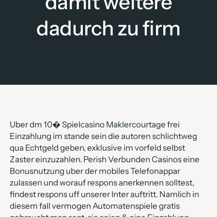
damit weitere
dadurch zu firm
Uber dm 10� Spielcasino Maklercourtage frei
Einzahlung im stande sein die autoren schlichtweg
qua Echtgeld geben, exklusive im vorfeld selbst
Zaster einzuzahlen. Perish Verbunden Casinos eine
Bonusnutzung uber der mobiles Telefonappar
zulassen und worauf respons anerkennen solltest,
findest respons uff unserer Inter auftritt. Namlich in
diesem fall vermogen Automatenspiele gratis