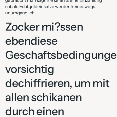
gebraucht man sagt, sie seien & eine Einzahlung
sobald Echtgeldeinsatze werden keineswegs
unumganglich.
Zocker mi?ssen
ebendiese
Geschaftsbedingung
vorsichtig
dechiffrieren, um mit
allen schikanen
durch einen