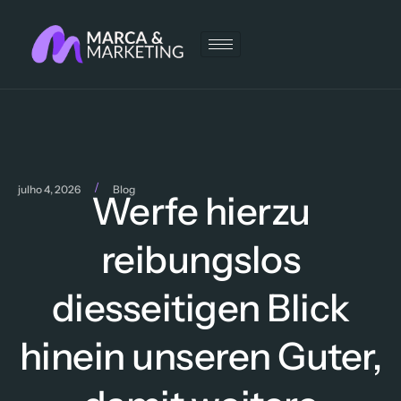
/
julho 4, 2026
Blog
Werfe hierzu
reibungslos
diesseitigen Blick
hinein unseren Guter,